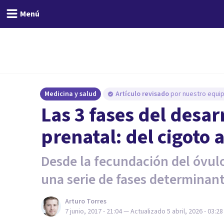
Menú
Medicina y salud
Artículo revisado
por nuestro equip
Las 3 fases del desar
prenatal: del cigoto a
Desde la fecundación del óvulo
una serie de fases determinant
Arturo Torres
7 junio, 2017 - 21:04
— Actualizado
5 abril, 2026 - 03:28