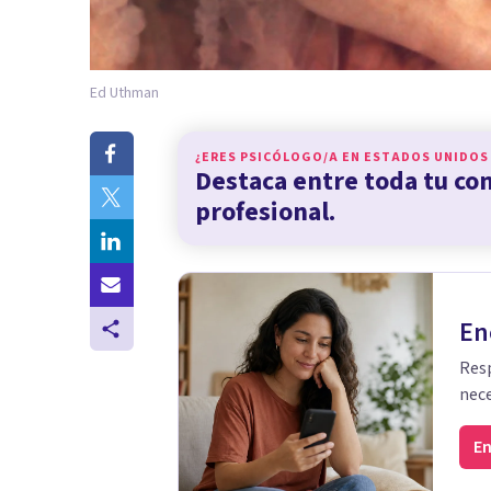
Ed Uthman
¿ERES PSICÓLOGO/A EN
ESTADOS UNIDOS
Destaca entre toda tu c
profesional.
En
Resp
nece
En