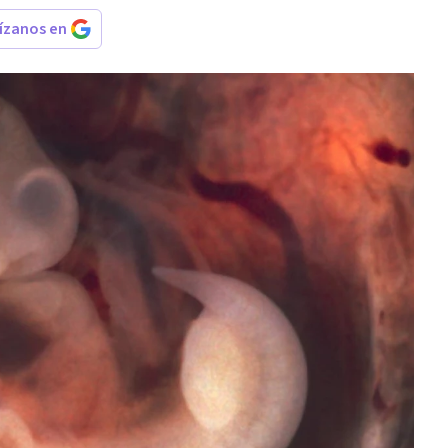
rízanos en