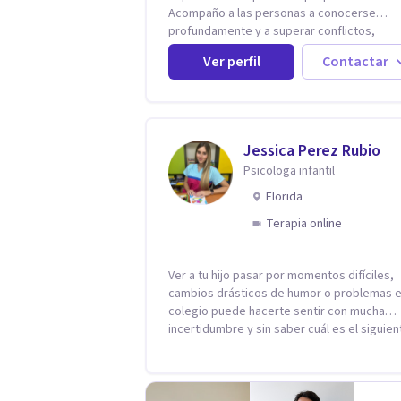
Acompaño a las personas a conocerse
profundamente y a superar conflictos,
problemas emocionales y traumas que limi
Ver perfil
Contactar
su calidad de vida. He trabajado en recono
instituciones como el Hospital Psiquiátrico
Rafael, Instituto Psiquiátrico MENDAO, San
Bernardino, Hospital Psiquiátrico Infantil y e
Centro de Integración Juvenil. Además, tuv
Jessica Perez Rubio
privilegio de colaborar en comunidades c
Psicologa infantil
Olivar del Conde y Xochimilco, lo que me
permitió conocer diversas realidades y
Florida
necesidades.
Terapia online
Ver a tu hijo pasar por momentos difíciles,
cambios drásticos de humor o problemas e
colegio puede hacerte sentir con mucha
incertidumbre y sin saber cuál es el siguien
paso. Aquí encontrarás un espacio seguro 
cálido donde tanto tú como tus hijos se sen
realmente escuchados, comprendidos y
apoyados para recuperar la tranquilidad en