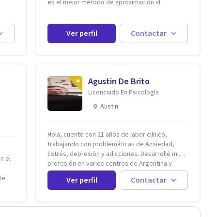
es el mejor método de aproximación al
conocimiento en general y a la psicoterapia en
particular. Me interesan los procesos de cambio
tan
conductual por los que una persona pueda
Ver perfil
Contactar
cidas
alcanzar sus objetivos, transitando, aceptando
 San
y modificando sus patrones cognitivos y
emocionales. Abordo patologías específicas
l
como trastornos de ansiedad y del ánimo, y
e el
también crisis vitales y procesos de
Agustin De Brito
omo
crecimiento personal.
Licenciado En Psicología
Austin
Hola, cuento con 21 años de labor clínico,
trabajando con problemáticas de Ansiedad,
Estrés, depresión y adicciones. Desarrollé mi
n el
profesión en varios centros de Argentina y
Estados Unidos y actualmente me dedico a la
te
Ver perfil
Contactar
práctica privada. Utilizo terapias cognitivas
y
conductuales basadas en evidencia científica
tirán
con comprobados resultados. Los objetivos
terapéuticos están centrados en brindar