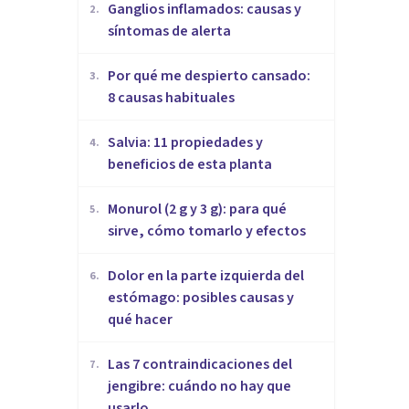
Ganglios inflamados: causas y
2
.
síntomas de alerta
Por qué me despierto cansado:
3
.
8 causas habituales
Salvia: 11 propiedades y
4
.
beneficios de esta planta
Monurol (2 g y 3 g): para qué
5
.
sirve, cómo tomarlo y efectos
Dolor en la parte izquierda del
6
.
estómago: posibles causas y
qué hacer
Las 7 contraindicaciones del
7
.
jengibre: cuándo no hay que
usarlo