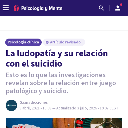
Psicología clínica
Artículo revisado
La ludopatía y su relación
con el suicidio
Esto es lo que las investigaciones
revelan sobre la relación entre juego
patológico y suicidio.
G.sinadicciones
8 abril, 2021 - 18:08
— Actualizado
3 julio, 2026 - 10:07
CEST