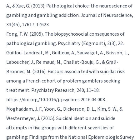
A., & Xue, G. (2013). Pathological choice: the neuroscience of
gambling and gambling addiction. Journal of Neuroscience,
33(45), 17617-17623.
Fong, T. W. (2005). The biopsychosocial consequences of
pathological gambling. Psychiatry (Edgmont), 2(3), 22.
Guillou-Landreat, M., Guilleux, A., Sauva get, A., Brisson, L.,
Leboucher, J., Re maud, M., Challet-Bouju, G., & Grall-
Bronnec, M. (2016). Factors associa ted with suicidal risk
among a French cohort of problem gamblers seeking
treatment. Psychiatry Research, 240, 11–18.
https://doi.org/10.1016/j. psychres.2016.04.008.
Moghaddam, J. F., Yoon, G., Dickerson, D. L., Kim, S. W., &
Westermeyer, J. (2015). Suicidal ideation and suicide
attempts in five groups with different severities of
gambling: Findings from the National Epidemiologic Survey