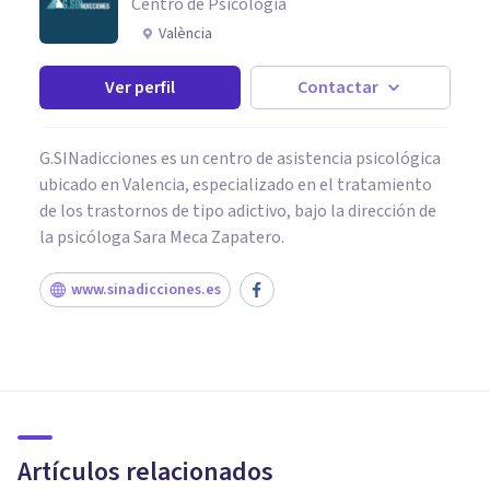
Centro de Psicología
València
Ver perfil
Contactar
G.SINadicciones es un centro de asistencia psicológica
ubicado en Valencia, especializado en el tratamiento
de los trastornos de tipo adictivo, bajo la dirección de
la psicóloga Sara Meca Zapatero.
www.sinadicciones.es
PSICOLOGÍA CLÍNICA
Los 9 principales motivos por
los que las personas se
intentan suicidar
Artículos relacionados
Nahum Montagud Rubio