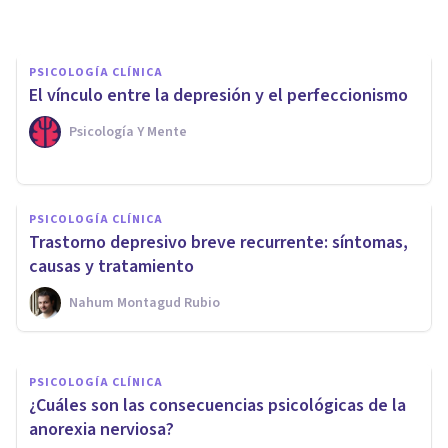
PSICOLOGÍA CLÍNICA
El vínculo entre la depresión y el perfeccionismo
Psicología Y Mente
PSICOLOGÍA CLÍNICA
PSICOLOGÍA CLÍNICA
Los 10 tipos de autolesión y
Trastorno depresivo breve recurrente: síntomas,
trastornos asociados
causas y tratamiento
Nahum Montagud Rubio
Nahum Montagud Rubio
PSICOLOGÍA CLÍNICA
¿Cuáles son las consecuencias psicológicas de la
anorexia nerviosa?