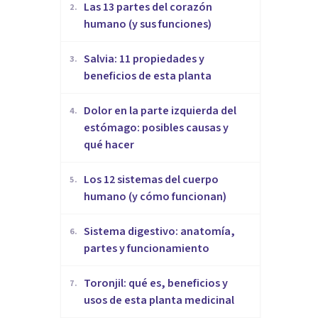
Las 13 partes del corazón
2
.
humano (y sus funciones)
Salvia: 11 propiedades y
3
.
beneficios de esta planta
Dolor en la parte izquierda del
4
.
estómago: posibles causas y
qué hacer
Los 12 sistemas del cuerpo
5
.
humano (y cómo funcionan)
Sistema digestivo: anatomía,
6
.
partes y funcionamiento
Toronjil: qué es, beneficios y
7
.
usos de esta planta medicinal