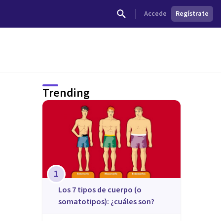
Accede
Regístrate
Trending
1
​Los 7 tipos de cuerpo (o
somatotipos): ¿cuáles son?