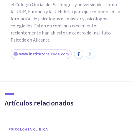
el Colegio Oficial de Psicólogos y universidades como
la UNIR, Europea y la U. Nebrija para que colabore en la
formación de psicólogos de máster y psicólogos
colegiados. Están en continuo crecimiento;
recientemente han abierto un centro de Instituto
Psicode en Alicante.
www.institutopsicode.com
PSICOLOGÍA CLÍNICA
Trastorno por dolor: qué es,
causas, síntomas y tratamiento
Artículos relacionados
Laura Ruiz Mitjana
PSICOLOGÍA CLÍNICA