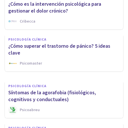
¿Cómo es la intervención psicológica para
gestionar el dolor crónico?
Cribecca
PSICOLOGÍA CLÍNICA
Dolor psicológico: qué es y qué
PSICOLOGÍA CLÍNICA
se hace en terapia para
¿Cómo superar el trastorno de pánico? 5 ideas
superarlo
clave
Psicomaster
Ignacio García Vicente
PSICOLOGÍA CLÍNICA
Síntomas de la agorafobia (fisiológicos,
cognitivos y conductuales)
Psicoabreu