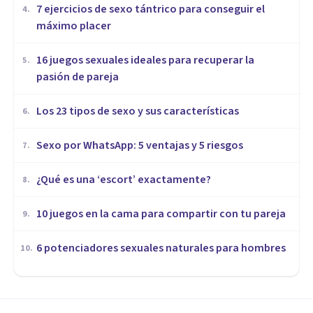
7 ejercicios de sexo tántrico para conseguir el
4
.
máximo placer
16 juegos sexuales ideales para recuperar la
5
.
pasión de pareja
Los 23 tipos de sexo y sus características
6
.
Sexo por WhatsApp: 5 ventajas y 5 riesgos
7
.
¿Qué es una ‘escort’ exactamente?
8
.
10 juegos en la cama para compartir con tu pareja
9
.
​6 potenciadores sexuales naturales para hombres
10
.
PSICOLOGÍA