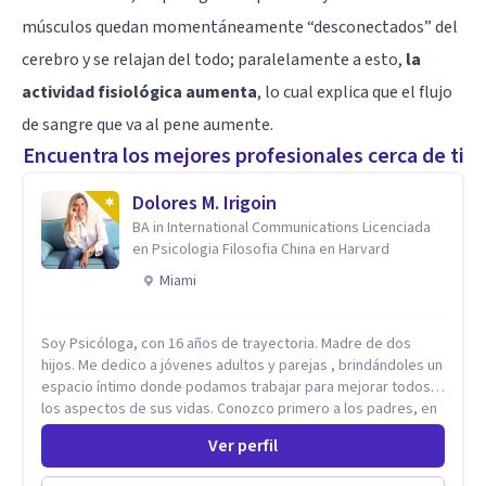
músculos quedan momentáneamente “desconectados” del
cerebro y se relajan del todo; paralelamente a esto,
la
actividad fisiológica aumenta
, lo cual explica que el flujo
de sangre que va al pene aumente.
Encuentra los mejores profesionales cerca de ti
Dolores M. Irigoin
BA in International Communications Licenciada
en Psicologia Filosofia China en Harvard
Miami
Soy Psicóloga, con 16 años de trayectoria. Madre de dos
hijos. Me dedico a jóvenes adultos y parejas , brindándoles un
espacio íntimo donde podamos trabajar para mejorar todos
los aspectos de sus vidas. Conozco primero a los padres, en
el caso de niños u adolescentes, para luego seguir la terapia
Ver perfil
con sus hijos, apuntalándolos en su futuro personal,
universitario y profesional, siempre conteniendo