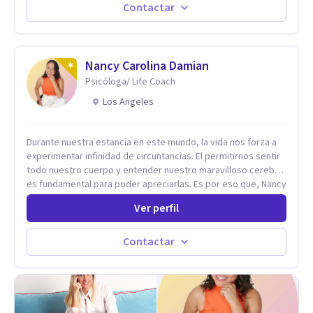
paralelamente a los padres y brindándoles un espacio de
Contactar
seguridad. Hago terapia de pareja y adultos con método
integrativo. Más información en: intherapy.today
Nancy Carolina Damian
Psicóloga/ Life Coach
Los Angeles
Durante nuestra estancia en este mundo, la vida nos forza a
experimentar infinidad de circuntancias. El permitirnos sentir
todo nuestro cuerpo y entender nuestro maravilloso cerebro,
es fundamental para poder apreciarlas. Es por eso que, Nancy
Damian esta dispuesta a brindarte una mano amiga atravez de
Ver perfil
herramientas fundamentales para crecer y fortalecer tu
mente, alma y SER. El cómo percibimos y manejamos
nuestros diarios sucesos es el detonator que nos lleva al
Contactar
resultado de efectos impactantes que se nos quedaran
memorables. Ayudar a otros seres humanos a disfrutar de la
hermosa vida que hay, es mi placer y deleite ya que ser FELIZ
es derecho de toda la GENTE.