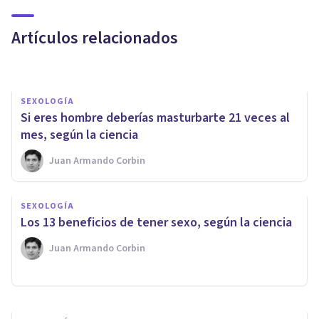
¿Qué significa soñar con tu ex?
Artículos relacionados
Nahum Montagud Rubio
SEXOLOGÍA
​Si eres hombre deberías masturbarte 21 veces al
mes, según la ciencia
Juan Armando Corbin
PAREJA
Desconfianza en la relación de
SEXOLOGÍA
pareja: 11 maneras en las que
Los 13 beneficios de tener sexo, según la ciencia
nos daña
Juan Armando Corbin
Andrés Carrillo