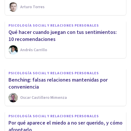
Arturo Torres
PSICOLOGÍA SOCIAL Y RELACIONES PERSONALES
Cómo empezar una
PSICOLOGÍA SOCIAL Y RELACIONES PERSONALES
conversación sin tener tema: 6
Qué hacer cuando juegan con tus sentimientos:
consejos
10 recomendaciones
Andrés Carrillo
Arturo Torres
PSICOLOGÍA SOCIAL Y RELACIONES PERSONALES
Benching: falsas relaciones mantenidas por
conveniencia
Oscar Castillero Mimenza
PSICOLOGÍA SOCIAL Y RELACIONES PERSONALES
Por qué aparece el miedo a no ser querido, y cómo
afrontarlo