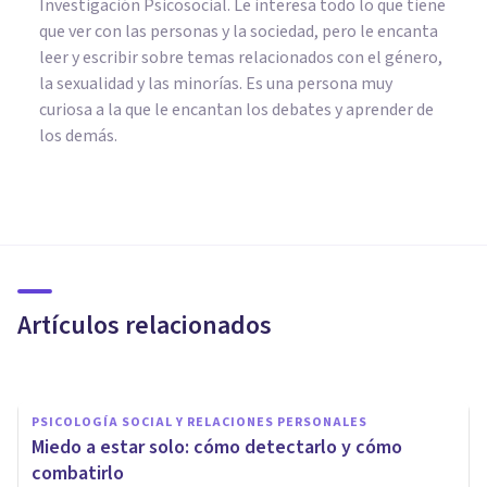
Investigación Psicosocial. Le interesa todo lo que tiene
que ver con las personas y la sociedad, pero le encanta
leer y escribir sobre temas relacionados con el género,
la sexualidad y las minorías. Es una persona muy
curiosa a la que le encantan los debates y aprender de
los demás.
PSICOLOGÍA SOCIAL Y RELACIONES PERSONALES
La Personalidad de los Adictos
al Sexo les dificulta conectar
con los demás
Artículos relacionados
Javi Soriano
PSICOLOGÍA SOCIAL Y RELACIONES PERSONALES
Miedo a estar solo: cómo detectarlo y cómo
combatirlo