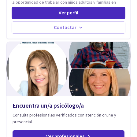
la oportunidad de trabajar con niños adultos y familias en
todos los espacios y esto me ha dado un una variedad de
Ver perfil
aprendizajes que ahora pongo a tu disposicion. En la
actualidad puedo atenderte de manera presencial y/o virtual,
de lunes a sabado. el costo de cada sesión lo acordamos en
Contactar
el primer contacto
Encuentra un/a psicólogo/a
Consulta profesionales verificados con atención online y
presencial.
Ver profesionales