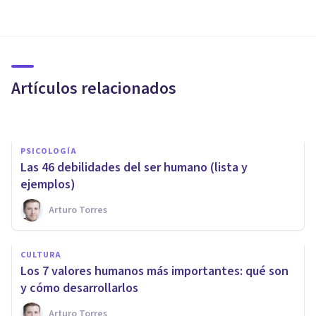
ORGANIZACIONES, RECURSOS HUMANOS Y MARKETING
¿Nos comunicamos bien los
empresarios o profesionales?
Artículos relacionados
Gemma Isabel García Crespo
PSICOLOGÍA
Las 46 debilidades del ser humano (lista y
ejemplos)
Arturo Torres
PSICOLOGÍA SOCIAL Y RELACIONES PERSONALES
CULTURA
7 diferencias entre la Crítica
Los 7 valores humanos más importantes: qué son
Constructiva y la Destructiva
y cómo desarrollarlos
Arturo Torres