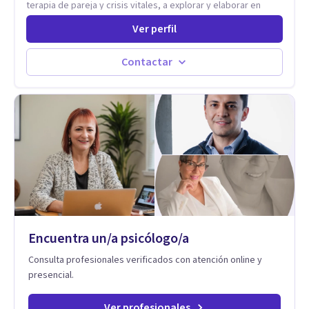
terapia de pareja y crisis vitales, a explorar y elaborar en
profundidad los conflictos internos que generan malestar en
Ver perfil
su presente. A través del proceso psicoanalítico de
autoconocimiento y análisis, es posible acceder a las
historias personales, elaborar las experiencias del pasado y
Contactar
resignificarlas, liberando su influencia para construir un futuro
con mayor libertad y autenticidad. La terapia psicoanalítica
crea un espacio de verbalización libre y sin filtros. A través de
esta conversación abierta y del trabajo analítico conjunto, se
exploran las vivencias que aún condicionan el presente, se les
otorga un nuevo sentido y se transforma su impacto
emocional. De esta forma, los pacientes logran mayor
claridad sobre sí mismos, reducen significativamente su
sufrimiento y alcanzan cambios profundos y duraderos en su
vida y relaciones personales.
Encuentra un/a psicólogo/a
Consulta profesionales verificados con atención online y
presencial.
Ver profesionales