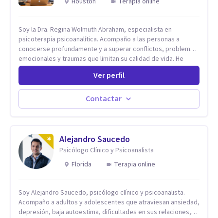
Houston
Terapia online
Soy la Dra. Regina Wolmuth Abraham, especialista en
psicoterapia psicoanalítica. Acompaño a las personas a
conocerse profundamente y a superar conflictos, problemas
emocionales y traumas que limitan su calidad de vida. He
trabajado en reconocidas instituciones como el Hospital
Ver perfil
Psiquiátrico San Rafael, Instituto Psiquiátrico MENDAO, San
Bernardino, Hospital Psiquiátrico Infantil y el Centro de
Integración Juvenil. Además, tuve el privilegio de colaborar
Contactar
en comunidades como Olivar del Conde y Xochimilco, lo que
me permitió conocer diversas realidades y necesidades.
Alejandro Saucedo
Psicólogo Clínico y Psicoanalista
Florida
Terapia online
Soy Alejandro Saucedo, psicólogo clínico y psicoanalista.
Acompaño a adultos y adolescentes que atraviesan ansiedad,
depresión, baja autoestima, dificultades en sus relaciones,