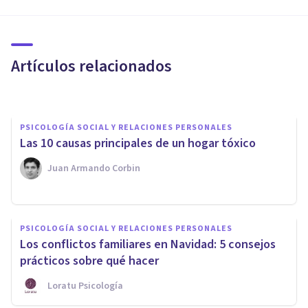
comunicación familiar? 4
claves
Artículos relacionados
Beatriz Anguís Sánchez
PSICOLOGÍA SOCIAL Y RELACIONES PERSONALES
​Las 10 causas principales de un hogar tóxico
Juan Armando Corbin
PSICOLOGÍA SOCIAL Y RELACIONES PERSONALES
PSICOLOGÍA SOCIAL Y RELACIONES PERSONALES
Los conflictos familiares en Navidad: 5 consejos
Equipo familiar para el éxito
prácticos sobre qué hacer
Loratu Psicología
Jesús Mª Pérez Santos