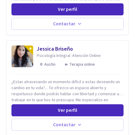
problemáticas como la desregulación emocional, tendencias
Ver perfil
perfeccionistas, liderazgo, problemas de sueño, depresión,
entre otras).
Contactar
Jessica Briseño
Psicología Integral -Atención Online
Austin
Terapia online
¿Estas atravesando un momento difícil o estas deseando un
cambio en tu vida?... Te ofrezco un espacio abierto y
respetuoso donde podrás hablar con libertad y comenzar a
trabajar en lo que hoy te preocupa. Me especializo en
Trastornos de Ansiedad y a lo largo de mi experiencia
Ver perfil
profesional he acompañado a muchas Familias y Parejas con
distintas problemáticas como el manejo del estrés,
Autoestima, Gestión de la Ira, Depresión, Retos en la Crianza,
Contactar
Codependencia, Celos, entre otros. Cuento con más de 12