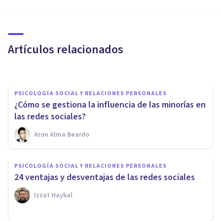
Redes e identidades: hacia
una gestión óptima de la
identidad digital
Artículos relacionados
Álvaro Cabezuelo Doblaré
PSICOLOGÍA SOCIAL Y RELACIONES PERSONALES
​¿Cómo se gestiona la influencia de las minorías en
las redes sociales?
Aron Alma Beardo
PSICOLOGÍA SOCIAL Y RELACIONES PERSONALES
PSICOLOGÍA SOCIAL Y RELACIONES PERSONALES
​Facebook, Instagram... y el
24 ventajas y desventajas de las redes sociales
verano que te estás perdiendo
Izzat Haykal
Arturo Torres