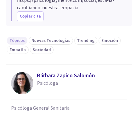
https://psicologiaymente.com/social/esta-ia-
cambiando-nuestra-empatia
Copiar cita
Tópicos
Nuevas Tecnologías
Trending
Emoción
Empatía
Sociedad
Bárbara Zapico Salomón
Psicóloga
Psicóloga General Sanitaria
PSICOLOGÍA SOCIAL Y RELACIONES PERSONALES