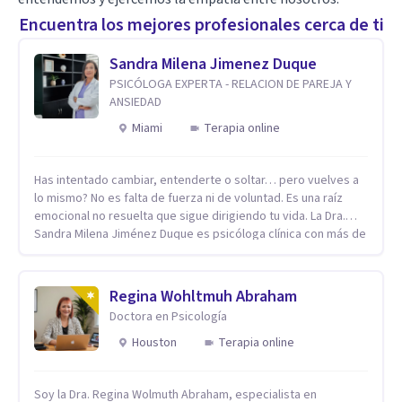
Encuentra los mejores profesionales cerca de ti
Sandra Milena Jimenez Duque
PSICÓLOGA EXPERTA - RELACION DE PAREJA Y
ANSIEDAD
Miami
Terapia online
Has intentado cambiar, entenderte o soltar… pero vuelves a
lo mismo? No es falta de fuerza ni de voluntad. Es una raíz
emocional no resuelta que sigue dirigiendo tu vida. La Dra.
Sandra Milena Jiménez Duque es psicóloga clínica con más de
10 años de experiencia, reconocida como una de las
profesionales más destacadas en el abordaje profundo de la
ansiedad, la baja autoestima, la dependencia emocional y los
Regina Wohltmuh Abraham
conflictos de pareja. Ha trabajado con pacientes en
Doctora en Psicología
diferentes países, acompañando procesos complejos. Su
enfoque terapéutico se diferencia por una premisa clara: no
Houston
Terapia online
trabaja el síntoma, trabaja la raíz que lo origina. Su
metodología interviene en tres niveles: regulación del
Soy la Dra. Regina Wolmuth Abraham, especialista en
sistema emocional, reprocesamiento de heridas de la