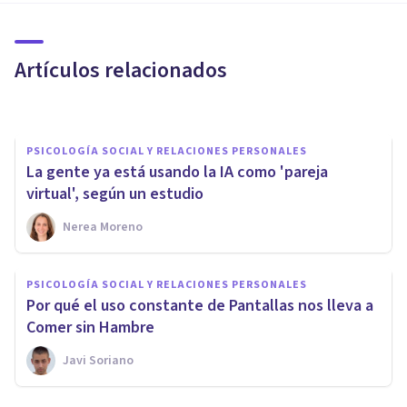
El difícil reto del ghosting:
vivir con la duda
Artículos relacionados
Centro Tap
PSICOLOGÍA SOCIAL Y RELACIONES PERSONALES
La gente ya está usando la IA como 'pareja
virtual', según un estudio
Nerea Moreno
PSICOLOGÍA SOCIAL Y RELACIONES PERSONALES
PSICOLOGÍA SOCIAL Y RELACIONES PERSONALES
¿Es verdad que existe una
Por qué el uso constante de Pantallas nos lleva a
crisis de valores?
Comer sin Hambre
Javi Soriano
Javi Soriano