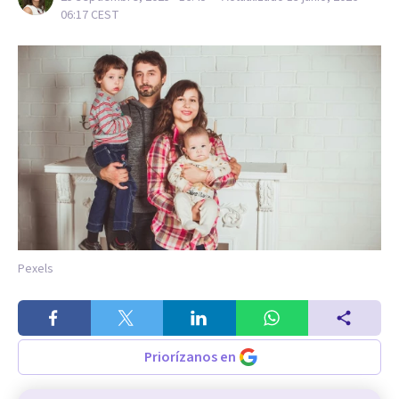
06:17
CEST
Pexels
Priorízanos en