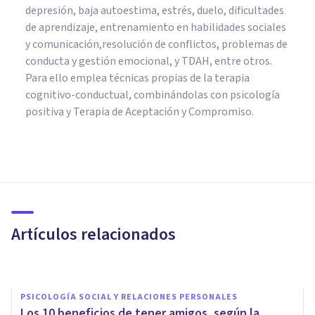
depresión, baja autoestima, estrés, duelo, dificultades
de aprendizaje, entrenamiento en habilidades sociales
y comunicación,resolución de conflictos, problemas de
conducta y gestión emocional, y TDAH, entre otros.
Para ello emplea técnicas propias de la terapia
cognitivo-conductual, combinándolas con psicología
positiva y Terapia de Aceptación y Compromiso.
PSICOLOGÍA SOCIAL Y RELACIONES PERSONALES
Cómo limitan nuestra
identidad los roles de género
Artículos relacionados
Javi Soriano
PSICOLOGÍA SOCIAL Y RELACIONES PERSONALES
​Los 10 beneficios de tener amigos, según la