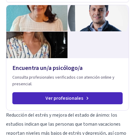
con mayor libertad y autenticidad. La terapia psicoanalítica
crea un espacio de verbalización libre y sin filtros. A través de
esta conversación abierta y del trabajo analítico conjunto, se
exploran las vivencias que aún condicionan el presente, se les
otorga un nuevo sentido y se transforma su impacto
emocional. De esta forma, los pacientes logran mayor
claridad sobre sí mismos, reducen significativamente su
sufrimiento y alcanzan cambios profundos y duraderos en su
vida y relaciones personales.
Encuentra un/a psicólogo/a
Consulta profesionales verificados con atención online y
presencial.
Ver profesionales
Reducción del estrés y mejora del estado de ánimo: los
estudios indican que las personas que toman vacaciones
reportan niveles más bajos de estrés y depresión, así como