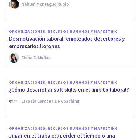
Nahum Montagud Rubio
ORGANIZACIONES, RECURSOS HUMANOS Y MARKETING
Cómo gestionar mejor el
ORGANIZACIONES, RECURSOS HUMANOS Y MARKETING
tiempo en el trabajo: 12
Desmotivación laboral: empleados desertores y
consejos (y qué evitar)
empresarios llorones
Elena E. Muñoz
Nahum Montagud Rubio
ORGANIZACIONES, RECURSOS HUMANOS Y MARKETING
¿Cómo desarrollar soft skills en el ámbito laboral?
Escuela Europea De Coaching
ORGANIZACIONES, RECURSOS HUMANOS Y MARKETING
Jugar en el trabajo: ¿perder el tiempo o una