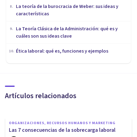
La teoría de la burocracia de Weber: sus ideas y
8
.
características
La Teoría Clásica de la Administración: qué es y
9
.
cuáles son sus ideas clave
Ética laboral: qué es, funciones y ejemplos
10
.
ORGANIZACIONES, RECURSOS HUMANOS Y MARKETING
Workation: ¿qué es y cuáles
son sus beneficios?
Artículos relacionados
Psicología Y Mente
ORGANIZACIONES, RECURSOS HUMANOS Y MARKETING
Las 7 consecuencias de la sobrecarga laboral