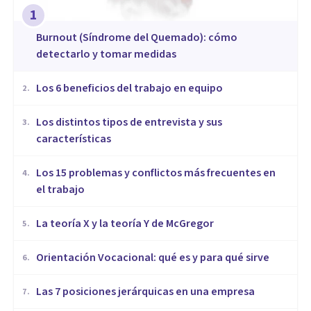
1
Burnout (Síndrome del Quemado): cómo
detectarlo y tomar medidas
​Los 6 beneficios del trabajo en equipo
2
.
​Los distintos tipos de entrevista y sus
3
.
características
​Los 15 problemas y conflictos más frecuentes en
4
.
el trabajo
La teoría X y la teoría Y de McGregor
5
.
Orientación Vocacional: qué es y para qué sirve
6
.
Las 7 posiciones jerárquicas en una empresa
7
.