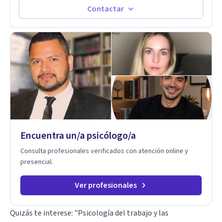
Terapia Cognitiva, he incorporado enfoques como el
Contactar
Mindfulness y la Terapia de Aceptación y Compromiso (ACT),
adaptando el tratamiento a tus necesidades particulares. Mi
trayectoria es internacional (Argentina, Estados Unidos,
Europa y Asia). Además, colaboré como psicóloga en
Televisión Canaria, conectando con la realidad de las islas.
Mis servicios son 100% online y accesibles. Si buscas un
espacio de escucha profesional y orientado a resultados,
empecemos.
Encuentra un/a psicólogo/a
Consulta profesionales verificados con atención online y
presencial.
Ver profesionales
Quizás te interese: "
Psicología del trabajo y las