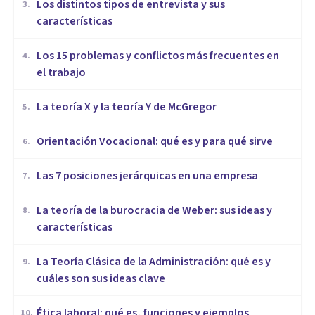
​Los distintos tipos de entrevista y sus
3
.
características
​Los 15 problemas y conflictos más frecuentes en
4
.
el trabajo
La teoría X y la teoría Y de McGregor
5
.
Orientación Vocacional: qué es y para qué sirve
6
.
Las 7 posiciones jerárquicas en una empresa
7
.
La teoría de la burocracia de Weber: sus ideas y
8
.
características
La Teoría Clásica de la Administración: qué es y
9
.
cuáles son sus ideas clave
Ética laboral: qué es, funciones y ejemplos
10
.