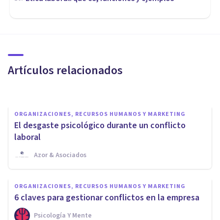
ORGANIZACIONES, RECURSOS HUMANOS Y MARKETING
Cómo resolver conflictos en el
trabajo: 9 consejos prácticos
Artículos relacionados
Andrés Carrillo
ORGANIZACIONES, RECURSOS HUMANOS Y MARKETING
El desgaste psicológico durante un conflicto
laboral
Azor & Asociados
ORGANIZACIONES, RECURSOS HUMANOS Y MARKETING
ORGANIZACIONES, RECURSOS HUMANOS Y MARKETING
10 claves para detectar y
6 claves para gestionar conflictos en la empresa
retener talento en tu empresa
Psicología Y Mente