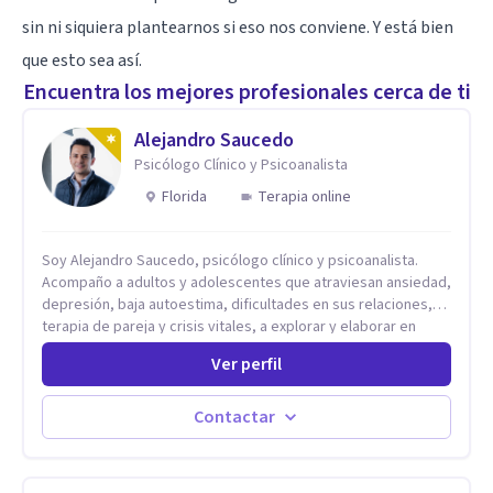
sin ni siquiera plantearnos si eso nos conviene. Y está bien
que esto sea así.
Encuentra los mejores profesionales cerca de ti
Alejandro Saucedo
Psicólogo Clínico y Psicoanalista
Florida
Terapia online
Soy Alejandro Saucedo, psicólogo clínico y psicoanalista.
Acompaño a adultos y adolescentes que atraviesan ansiedad,
depresión, baja autoestima, dificultades en sus relaciones,
terapia de pareja y crisis vitales, a explorar y elaborar en
profundidad los conflictos internos que generan malestar en
Ver perfil
su presente. A través del proceso psicoanalítico de
autoconocimiento y análisis, es posible acceder a las
historias personales, elaborar las experiencias del pasado y
Contactar
resignificarlas, liberando su influencia para construir un futuro
con mayor libertad y autenticidad. La terapia psicoanalítica
crea un espacio de verbalización libre y sin filtros. A través de