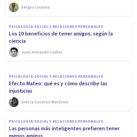
Sergio Lotauro
BIOGRAFÍAS
Abraham Maslow: biografía de
PSICOLOGÍA SOCIAL Y RELACIONES PERSONALES
este famoso psicólogo
​Los 10 beneficios de tener amigos, según la
humanista
ciencia
Juan Armando Corbin
Bertrand Regader
PSICOLOGÍA SOCIAL Y RELACIONES PERSONALES
Efecto Mateo: qué es y cómo describe las
injusticias
Grecia Guzmán Martínez
PSICOLOGÍA SOCIAL Y RELACIONES PERSONALES
​Las personas más inteligentes prefieren tener
menos amigos