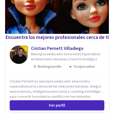
Encuentra los mejores profesionales cerca de ti
Cristian Pernett Villadiego
Neuropsicoeducador Emocional | Especialista
en Relaciones Humanas | Coach Estratégico
Washingtonville
Terapia online
Cristian Pernett es neuropsicoeducador emocional y
especialista en la ciencia de las relaciones humanas. Integra
neurociencias, inteligencia emocional y coaching estratégico
para convertir la evidencia científica en herramientas
prácticas que mejoran la forma en que las personas viven,
Ver perfil
aman, lideran y se comunican. Con más de 20 años de
experiencia, acompaña a personas, parejas y líderes en