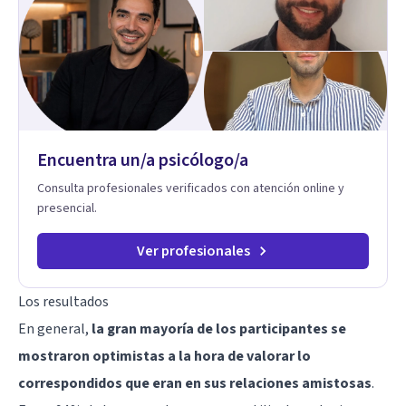
personal concreta. En especial mi ámbito de trabajo es la
disfunción eréctil, la eyaculación precoz y la falta de deseo
tanto en mujeres como en hombres. La sexualidad es de
enorme importancia tanto para el bienestar físico y mental
como a nivel personal para una buena autoestima y una
relación saludable de pareja.
Encuentra un/a psicólogo/a
Consulta profesionales verificados con atención online y
presencial.
Ver profesionales
Los resultados
En general,
la gran mayoría de los participantes se
mostraron optimistas a la hora de valorar lo
correspondidos que eran en sus relaciones amistosas
.