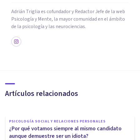
Adrián Triglia es cofundador y Redactor Jefe de la web
Psicología y Mente, la mayor comunidad en el ámbito
de la psicología y las neurociencias.
PSICOLOGÍA SOCIAL Y RELACIONES PERSONALES
​¿A cuántos “amigos de
Facebook” conocemos
realmente?
Artículos relacionados
Adrián Triglia
PSICOLOGÍA SOCIAL Y RELACIONES PERSONALES
¿Por qué votamos siempre al mismo candidato
aunque demuestre ser un idiota?