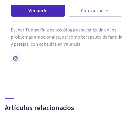
Ver perfil
Contactar
Esther Tomás Ruiz es psicóloga especializada en los
problemas emocionales, así como terapeuta de familia
y parejas, con consulta en Valencia.
PSICOLOGÍA SOCIAL Y RELACIONES PERSONALES
Las 9 claves psicológicas para
gestionar los problemas
familiares
Artículos relacionados
Avance Psicólogos