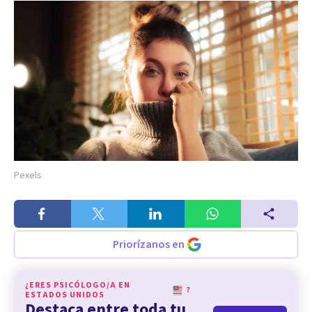
Pexels
Priorízanos en
¿ERES PSICÓLOGO/A EN
?
ESTADOS UNIDOS
Destaca entre toda tu