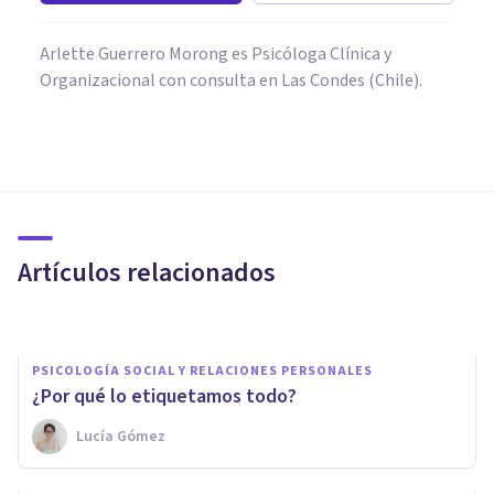
Arlette Guerrero Morong es Psicóloga Clínica y
Organizacional con consulta en Las Condes (Chile).
PSICOLOGÍA SOCIAL Y RELACIONES PERSONALES
Síndrome del impostor: cómo
reconocerlo y empezar a
soltarlo
Artículos relacionados
Margarita Coca
PSICOLOGÍA SOCIAL Y RELACIONES PERSONALES
¿Por qué lo etiquetamos todo?
Lucía Gómez
PSICOLOGÍA SOCIAL Y RELACIONES PERSONALES
¿Influyen las expectativas en