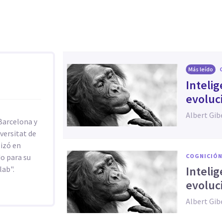
Más leído
Inteli
evoluc
Albert Gib
 Barcelona y
versitat de
lizó en
o para su
COGNICIÓN
Inteli
lab".
evoluc
Albert Gib