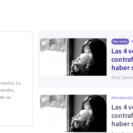
Más leído
Las 4 
contra
haber 
Ares Zamo
enestar. Le
prender,
de las
PSICOLOGÍ
Las 4 
contra
haber 