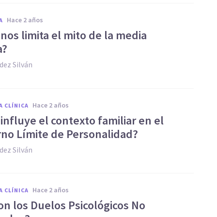
hace 2 años
A
nos limita el mito de la media
a?
dez Silván
hace 2 años
A CLÍNICA
nfluye el contexto familiar en el
rno Límite de Personalidad?
dez Silván
hace 2 años
A CLÍNICA
on los Duelos Psicológicos No