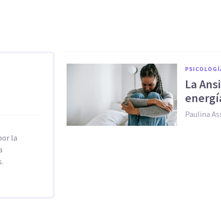
PSICOLOGÍ
La Ans
energí
Paulina As
por la
a
.