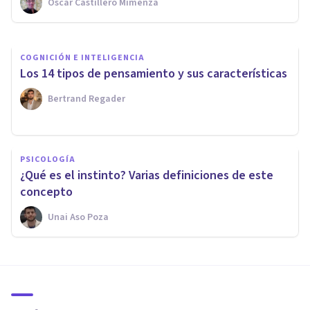
Oscar Castillero Mimenza
Jonathan García-Allen
COGNICIÓN E INTELIGENCIA
Los 14 tipos de pensamiento y sus características
Bertrand Regader
PSICOLOGÍA
¿Qué es el instinto? Varias definiciones de este
concepto
Unai Aso Poza