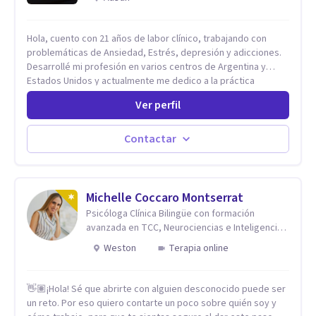
Hola, cuento con 21 años de labor clínico, trabajando con
problemáticas de Ansiedad, Estrés, depresión y adicciones.
Desarrollé mi profesión en varios centros de Argentina y
Estados Unidos y actualmente me dedico a la práctica
privada. Utilizo terapias cognitivas conductuales basadas en
Ver perfil
evidencia científica con comprobados resultados. Los
objetivos terapéuticos están centrados en brindar
herramientas concretas para el cambio, que permitan
Contactar
desarrollar nuevas habilidades y estrategias basadas en la
salud y calidad de vida.
Michelle Coccaro Montserrat
Psicóloga Clínica Bilingüe con formación
avanzada en TCC, Neurociencias e Inteligencia
Emocional.
Weston
Terapia online
👋🏽¡Hola! Sé que abrirte con alguien desconocido puede ser
un reto. Por eso quiero contarte un poco sobre quién soy y