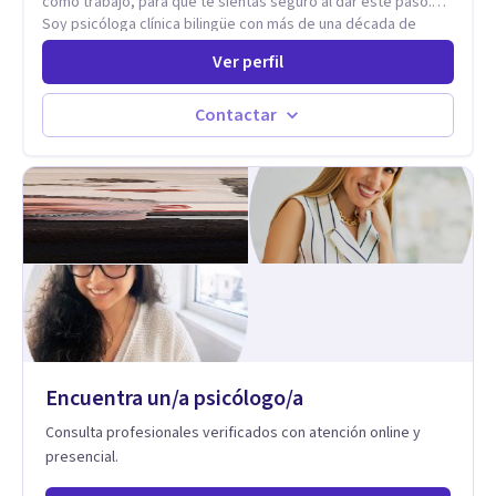
cómo trabajo, para que te sientas seguro al dar este paso.
Soy psicóloga clínica bilingüe con más de una década de
experiencia. He dictado conferencias, escrito artículos y
Ver perfil
ejercido como profesora universitaria. Un dato curioso: he
vivido en varios países y conozco de primera mano lo que
significa ser migrante, adaptarse a los cambios y empezar de
Contactar
nuevo.
Encuentra un/a psicólogo/a
Consulta profesionales verificados con atención online y
presencial.