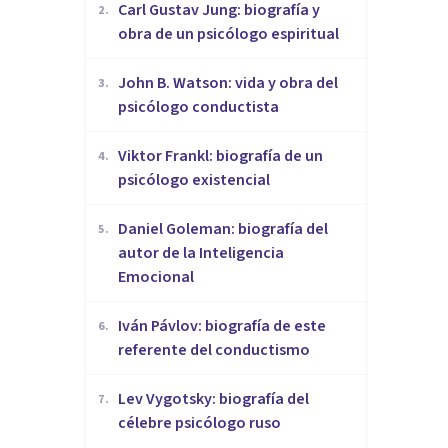
​Carl Gustav Jung: biografía y
2
.
obra de un psicólogo espiritual
John B. Watson: vida y obra del
3
.
psicólogo conductista
Viktor Frankl: biografía de un
4
.
psicólogo existencial
Daniel Goleman: biografía del
5
.
autor de la Inteligencia
Emocional
Iván Pávlov: biografía de este
6
.
referente del conductismo
Lev Vygotsky: biografía del
7
.
célebre psicólogo ruso