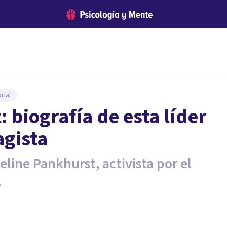
rial
biografía de esta líder
agista
ine Pankhurst, activista por el
.