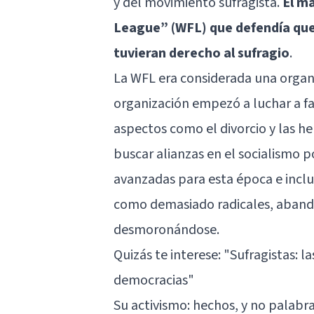
y del movimiento sufragista.
El m
League” (WFL) que defendía que
tuvieran derecho al sufragio
.
La WFL era considerada una organi
organización empezó a luchar a fa
aspectos como el divorcio y las he
buscar alianzas en el socialismo 
avanzadas para esta época e inclus
como demasiado radicales, aband
desmoronándose.
Quizás te interese:
"Sufragistas: l
democracias"
Su activismo: hechos, y no palabr