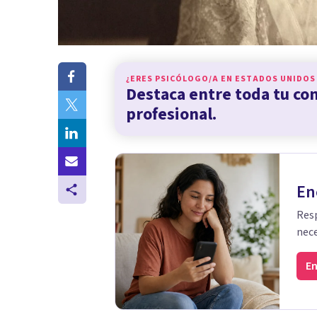
¿ERES PSICÓLOGO/A EN
ESTADOS UNIDOS
Destaca entre toda tu c
profesional.
En
Resp
nece
En