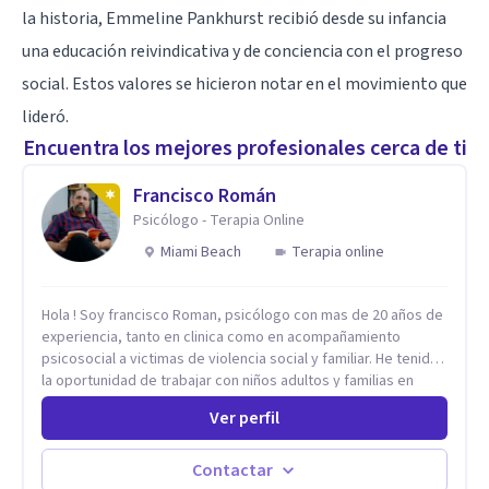
la historia, Emmeline Pankhurst recibió desde su infancia
una educación reivindicativa y de conciencia con el progreso
social. Estos valores se hicieron notar en el movimiento que
lideró.
Encuentra los mejores profesionales cerca de ti
Francisco Román
Psicólogo - Terapia Online
Miami Beach
Terapia online
Hola ! Soy francisco Roman, psicólogo con mas de 20 años de
experiencia, tanto en clinica como en acompañamiento
psicosocial a victimas de violencia social y familiar. He tenido
la oportunidad de trabajar con niños adultos y familias en
todos los espacios y esto me ha dado un una variedad de
Ver perfil
aprendizajes que ahora pongo a tu disposicion. En la
actualidad puedo atenderte de manera presencial y/o virtual,
de lunes a sabado. el costo de cada sesión lo acordamos en
Contactar