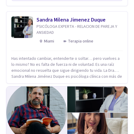
el primer contacto
Sandra Milena Jimenez Duque
PSICÓLOGA EXPERTA - RELACION DE PAREJA Y
ANSIEDAD
Miami
Terapia online
Has intentado cambiar, entenderte o soltar… pero vuelves a
lo mismo? No es falta de fuerza ni de voluntad. Es una raíz
emocional no resuelta que sigue dirigiendo tu vida. La Dra.
Sandra Milena Jiménez Duque es psicóloga clínica con más de
10 años de experiencia, reconocida como una de las
profesionales más destacadas en el abordaje profundo de la
ansiedad, la baja autoestima, la dependencia emocional y los
conflictos de pareja. Ha trabajado con pacientes en
diferentes países, acompañando procesos complejos. Su
enfoque terapéutico se diferencia por una premisa clara: no
trabaja el síntoma, trabaja la raíz que lo origina. Su
metodología interviene en tres niveles: regulación del
sistema emocional, reprocesamiento de heridas de la