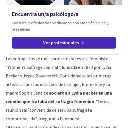
infancia y reestructuración cognitiva profunda, permitiendo
transformar patrones, emociones y decisiones desde su
Encuentra un/a psicólogo/a
origen. Si buscas un proceso superficial, este no es el lugar.
Pero si estás listo(a) para comprender, sanar y transformar la
Consulta profesionales verificados con atención online y
raíz de lo que te ocurre, la Dra. Sandra Milena Jiménez Duque
presencial.
es una de las mejores opciones para acompañarte. Porque
cuando sanas tu mundo interno, cambias tu forma de pensar,
de elegir y de vivir.
Ver profesionales
Las sufragistas se motivaron con la revista feminista
“Women’s Suffrage Journal”, fundada en 1870 por Lydia
Becker y Jessie Boucherett. Consideradas las primeras
activistas por los derechos de la mujer, Emmeline y su
madre Sophia Jane
conocieron a Lydia Becker en una
reunión que trataba del sufragio femenino
. “De esa
reunión salí convencida de ser una sufragista
comprometida”, aseguraba Pankhurst.
Otro de los puntos de inflexión para el movimiento de las