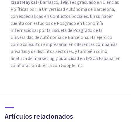
Izzat Haykal
(Damasco, 1986) es graduado en Ciencias
Políticas por la Universidad Autónoma de Barcelona,
con especialidad en Conflictos Sociales. En su haber
cuenta con estudios de Posgrado en Economía
Internacional por la Escuela de Posgrado de la
Universidad de Autónoma de Barcelona. Ha ejercido
como consultor empresarial en diferentes compañías
privadas y de distintos sectores, y también como
analista de marketing y publicidad en IPSOS España, en
colaboración directa con Google Inc.
PSICOLOGÍA SOCIAL Y RELACIONES PERSONALES
Sororidad: por qué la
solidaridad entre mujeres es
tan importante
Artículos relacionados
Arturo Torres