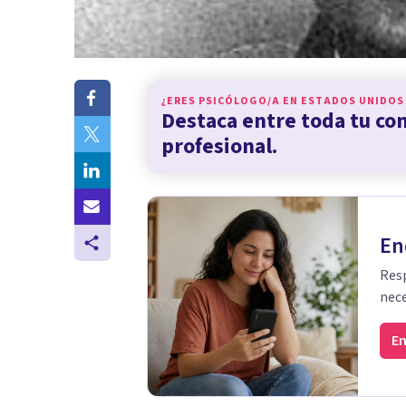
¿ERES PSICÓLOGO/A EN
ESTADOS UNIDOS
Destaca entre toda tu c
profesional.
En
Resp
nece
En