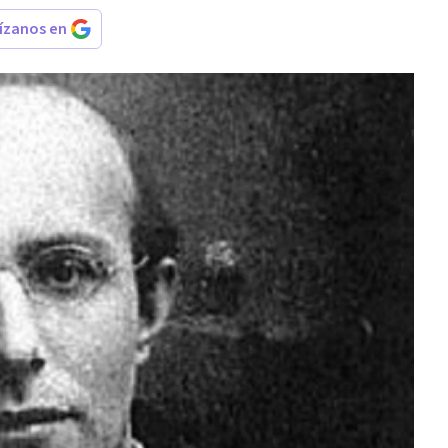
rízanos en