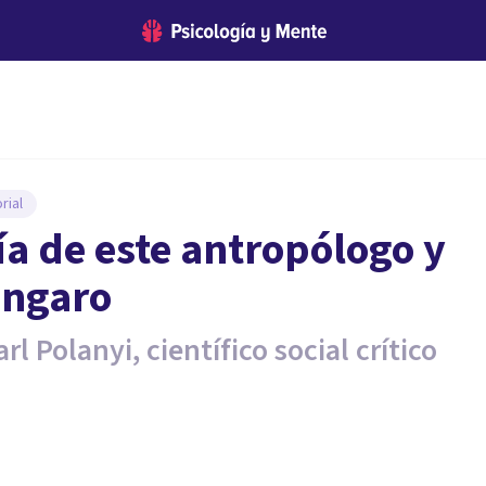
rial
ía de este antropólogo y
úngaro
rl Polanyi, científico social crítico