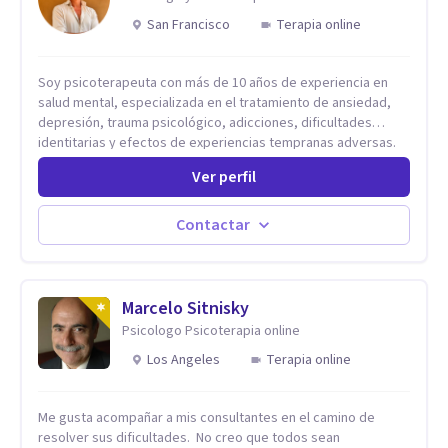
San Francisco
Terapia online
Soy psicoterapeuta con más de 10 años de experiencia en
salud mental, especializada en el tratamiento de ansiedad,
depresión, trauma psicológico, adicciones, dificultades
identitarias y efectos de experiencias tempranas adversas.
Ofrezco un espacio terapéutico seguro, confidencial y
Ver perfil
profundamente humano, donde el dolor emocional puede
transformarse en autoconocimiento, regulación emocional y
bienestar. Trabajo desde un enfoque integrativo que combina
Contactar
psicoanálisis, terapia somática y de trauma, psicología
corporal, Mentalization Based Therapy (MBT), hipnoterapia y
respiración neurodinámica, integrando actualmente la
Psicología Analítica Junguiana. Mi abordaje también incorpora
Marcelo Sitnisky
perspectivas interculturales, ecopsicología y el trabajo
Psicologo Psicoterapia online
simbólico con el inconsciente, entendiendo que cada
Los Angeles
Terapia online
proceso terapéutico es único y requiere una mirada
personalizada.
Me gusta acompañar a mis consultantes en el camino de
resolver sus dificultades. No creo que todos sean