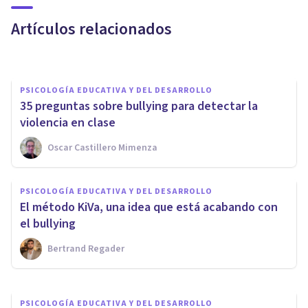
común
Artículos relacionados
Juan Armando Corbin
PSICOLOGÍA EDUCATIVA Y DEL DESARROLLO
35 preguntas sobre bullying para detectar la
violencia en clase
Oscar Castillero Mimenza
PSICOLOGÍA CLÍNICA
PSICOLOGÍA EDUCATIVA Y DEL DESARROLLO
Las 7 principales secuelas
El método KiVa, una idea que está acabando con
psicológicas del Bullying
el bullying
Bertrand Regader
Joaquín Mateu-Mollá
PSICOLOGÍA EDUCATIVA Y DEL DESARROLLO