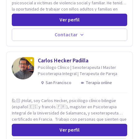
psicosocial a victimas de violencia social y familiar. He tenido
la oportunidad de trabajar con niños adultos y familias en
todos los espacios y esto me ha dado un una variedad de
Ver perfil
aprendizajes que ahora pongo a tu disposicion. En la
actualidad puedo atenderte de manera presencial y/o virtual,
de lunes a sabado. el costo de cada sesión lo acordamos en
Contactar
el primer contacto
Carlos Hecker Padilla
Psicólogo Clínico | Sexoterapeuta I Master
Psicoterapia Integral | Terapeuta de Pareja
San Francisco
Terapia online
🙋🏻 ¡Hola!, soy Carlos Hecker, psicólogo clínico bilingüe
(español 🇪🇸 y francés 🇫🇷 ), magister en Psicoterapia
Integral de la Universidad de Salamanca, y sexoterapeuta
certificado en Francia. Trabajo con personas que sienten que
algo en su vida dejó de calzar: ansiedad que se desborda,
Ver perfil
tristeza que no se va, duelos que se alargan, relaciones que
repiten el mismo patrón o preguntas en torno a la sexualidad