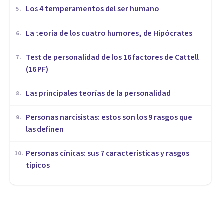
Los 4 temperamentos del ser humano
5
.
​La teoría de los cuatro humores, de Hipócrates
6
.
Test de personalidad de los 16 factores de Cattell
7
.
(16 PF)
Las principales teorías de la personalidad
8
.
Personas narcisistas: estos son los 9 rasgos que
9
.
las definen
Personas cínicas: sus 7 características y rasgos
10
.
típicos
PERSONALIDAD
La teoría de la personalidad de