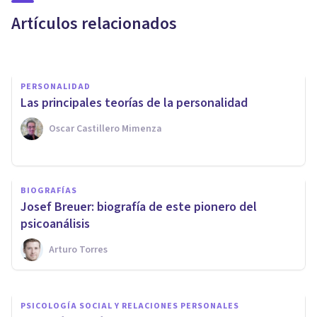
Sigmund Freud
Artículos relacionados
Arturo Torres
PERSONALIDAD
Las principales teorías de la personalidad
Oscar Castillero Mimenza
PSICOLOGÍA
Análisis Transaccional: la
BIOGRAFÍAS
teoría propuesta por Eric
Josef Breuer: biografía de este pionero del
Berne
psicoanálisis
Arturo Torres
Juan Armando Corbin
PSICOLOGÍA SOCIAL Y RELACIONES PERSONALES