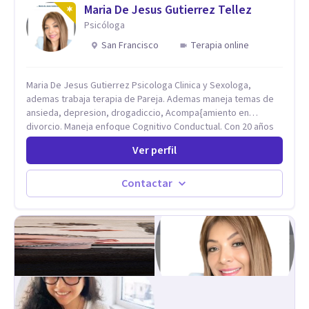
Maria De Jesus Gutierrez Tellez
Psicóloga
San Francisco
Terapia online
Maria De Jesus Gutierrez Psicologa Clinica y Sexologa,
ademas trabaja terapia de Pareja. Ademas maneja temas de
ansieda, depresion, drogadiccio, Acompa{amiento en
divorcio. Maneja enfoque Cognitivo Conductual. Con 20 años
de experiencia, constantemente capacitandose en las
Ver perfil
diferntes areas de la Salud Mental.
Contactar