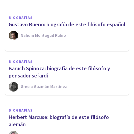
BIOGRAFÍAS
Gustavo Bueno: biografía de este filósofo español
Nahum Montagud Rubio
BIOGRAFÍAS
BIOGRAFÍAS
Gilles Deleuze: biografía de
Baruch Spinoza: biografía de este filósofo y
este filósofo francés
pensador sefardí
Grecia Guzmán Martínez
Nahum Montagud Rubio
BIOGRAFÍAS
Herbert Marcuse: biografía de este filósofo
alemán