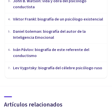
John B. Watson: vida y obra del psicólogo
3
.
conductista
Viktor Frankl: biografía de un psicólogo existencial
4
.
Daniel Goleman: biografía del autor de la
5
.
Inteligencia Emocional
Iván Pávlov: biografía de este referente del
6
.
conductismo
Lev Vygotsky: biografía del célebre psicólogo ruso
7
.
BIOGRAFÍAS
Thomas Hobbes: biografía de
este filósofo inglés
Artículos relacionados
Laura Ruiz Mitjana