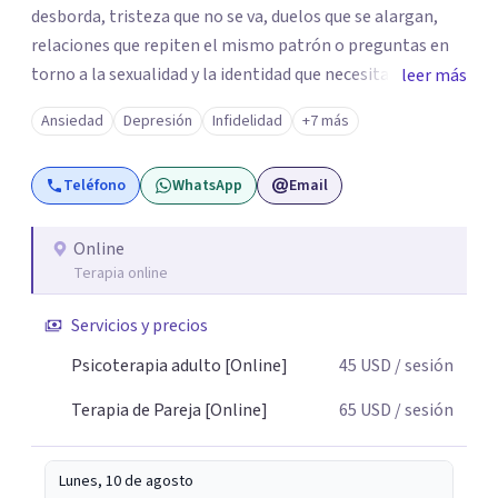
desborda, tristeza que no se va, duelos que se alargan,
relaciones que repiten el mismo patrón o preguntas en
torno a la sexualidad y la identidad que necesitan un
leer más
espacio seguro para ser habladas. Mi orientación teórica
Ansiedad
Depresión
Infidelidad
+7 más
integra una mirada Humanista-Relacional con Terapia
Breve, donde el modo en que te vinculas ocupa un lugar
Teléfono
WhatsApp
Email
central: cómo te relacionas contigo, con las demás
personas y con tu entorno. Además de mi formación en
psicoterapia, cuento con especialización en sexoterapia,
Online
Terapia online
por lo que también acompaño temas de salud sexual,
terapia de pareja, diversidad sexual y de género,
Servicios y precios
dificultades en el deseo, intimidad, orientación o
identidad. Busco que el espacio terapéutico sea un lugar
Psicoterapia adulto [Online]
45
USD
/ sesión
donde puedas hablar de estos temas sin juicios, con
Terapia de Pareja [Online]
65
USD
/ sesión
respeto y libertad. Trabajo con objetivos claros y
realistas, sin fórmulas rígidas: combinamos profundidad
emocional con una mirada práctica sobre tu vida diaria.
Lunes, 10 de agosto