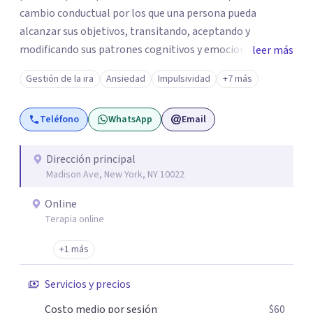
cambio conductual por los que una persona pueda
alcanzar sus objetivos, transitando, aceptando y
modificando sus patrones cognitivos y emocionales.
leer más
Abordo patologías específicas como trastornos de
Gestión de la ira
Ansiedad
Impulsividad
+7 más
ansiedad y del ánimo, y también crisis vitales y procesos
de crecimiento personal.
Teléfono
WhatsApp
Email
Dirección principal
Madison Ave, New York, NY 10022
Online
Terapia online
+1 más
Servicios y precios
Costo medio por sesión
$60