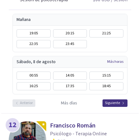
Mañana
19:05
20:15
21:25
22:35
23:45
Sábado, 8 de agosto
Más horas
00:55
14:05
15:15
16:25
17:35
18:45
Más días
Anterior
Siguiente
12
Francisco Román
Psicólogo - Terapia Online