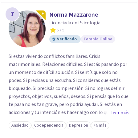
7
Norma Mazzarone
Licenciada en Psicología
5
/ 5
Verificado
Terapia Online
Si estas viviendo conflictos familiares. Crisis
matrimoniales. Relaciones dificiles. Si estás pasando por
un momento de difícil solución. Si sentís que solo no
podes. Si precisas una escucha. Si consideras que estás
bloqueado. Si precisás comprensión. Si no logras definir
proyectos, objetivos, sueños, deseos. Si pensás que lo que
te pasa no es tan grave, pero podría ayudar. Si estás en
adicciones y tu intención es hacer algo con lo que te está
leer más
pasando. No dudes en comunicarte a fin de comenzar a
Ansiedad
Codependencia
Depresión
+6 más
resolver la situación que está generando esa angustia.