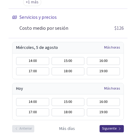
exposición Terapia de juego para niños Tratamiento de
+1 más
Traumas y Trastornos de Estrés Postraumático:
Servicios y precios
Ofrecemos apoyo psicológico para ayudarte a superar
experiencias traumáticas y mejorar tu calidad de vida.
Costo medio por sesión
$126
Tratamiento de Adicciones.
Miércoles, 5 de agosto
Más horas
14:00
15:00
16:00
17:00
18:00
19:00
Hoy
Más horas
14:00
15:00
16:00
17:00
18:00
19:00
Más días
Anterior
Siguiente