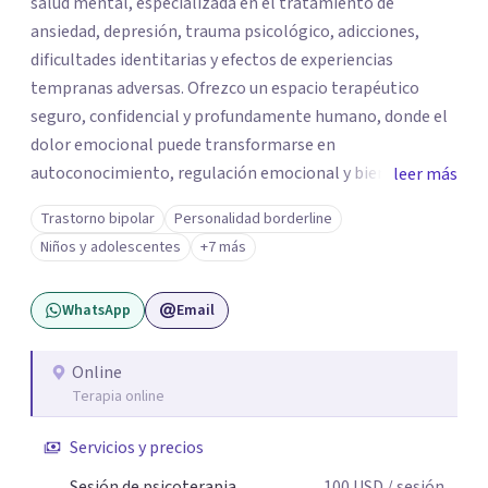
salud mental, especializada en el tratamiento de
ansiedad, depresión, trauma psicológico, adicciones,
dificultades identitarias y efectos de experiencias
tempranas adversas. Ofrezco un espacio terapéutico
seguro, confidencial y profundamente humano, donde el
dolor emocional puede transformarse en
autoconocimiento, regulación emocional y bienestar.
leer más
Trabajo desde un enfoque integrativo que combina
Trastorno bipolar
Personalidad borderline
psicoanálisis, terapia somática y de trauma, psicología
Niños y adolescentes
+7 más
corporal, Mentalization Based Therapy (MBT),
hipnoterapia y respiración neurodinámica, integrando
WhatsApp
Email
actualmente la Psicología Analítica Junguiana. Mi
abordaje también incorpora perspectivas interculturales,
ecopsicología y el trabajo simbólico con el inconsciente,
Online
Terapia online
entendiendo que cada proceso terapéutico es único y
requiere una mirada personalizada.
Servicios y precios
Sesión de psicoterapia
100
USD
/ sesión