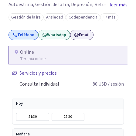
Autoestima, Gestión de la Ira, Depresión, Retos en la
leer más
Crianza, Codependencia, Celos, entre otros. Cuento con
Gestión de la ira
Ansiedad
Codependencia
+7 más
más de 12 años de experiencia en el área de la Salud
mental y he trabajado en distintos contextos clínicos con
Teléfono
WhatsApp
Email
niños, Adolescentes y Adultos
Online
Terapia online
Servicios y precios
Consulta Individual
80
USD
/ sesión
Hoy
21:30
22:30
Mañana