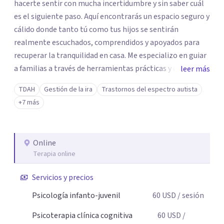
hacerte sentir con mucha incertidumbre y sin saber cuál
es el siguiente paso. Aquí encontrarás un espacio seguro y
cálido donde tanto tú como tus hijos se sentirán
realmente escuchados, comprendidos y apoyados para
recuperar la tranquilidad en casa. Me especializo en guiar
a familias a través de herramientas prácticas y dinámicas
leer más
adaptadas a la edad de cada menor, dejando de lado las
TDAH
Gestión de la ira
Trastornos del espectro autista
etiquetas y los tecnicismos. Mi forma de trabajar se
+7 más
centra en entender las emociones que hay detrás del
comportamiento, ayudándoles a desarrollar la confianza
necesaria para superar sus retos y fortaleciendo la
Online
comunicación entre ustedes. Acompaño a niños y
Terapia online
adolescentes que están lidiando con la ansiedad, la
timidez, la rebeldía o dificultades escolares, así como a
Servicios y precios
padres que buscan orientación y pautas claras para
Psicología infanto-juvenil
60
USD
/ sesión
educar sin perder la paciencia ni el control. Si estás listo
para dar el primer paso hacia una convivencia familiar
Psicoterapia clínica cognitiva
60
USD
/