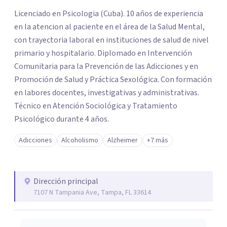
los profesionales que más se ajustan a tus
Licenciado en Psicologia (Cuba). 10 años de experiencia
necesidades.
en la atencion al paciente en el área de la Salud Mental,
Responder cuestionario
con trayectoria laboral en instituciones de salud de nivel
primario y hospitalario. Diplomado en Intervención
Comunitaria para la Prevención de las Adicciones y en
Promoción de Salud y Práctica Sexológica. Con formación
en labores docentes, investigativas y administrativas.
Técnico en Atención Sociológica y Tratamiento
Psicológico durante 4 años.
Adicciones
Alcoholismo
Alzheimer
+7 más
Dirección principal
7107 N Tampania Ave, Tampa, FL 33614