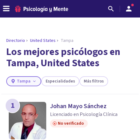
Directorio
United States
Tampa
Los mejores psicólogos en
Tampa, United States
Tampa
Especialidades
Más filtros
1
Johan Mayo Sánchez
ENCONTRAR MI TERAPEUTA
Licenciado en Psicología Clínica
¿Necesitas ayuda para encontrar el
No verificado
psicólogo adecuado?
Responde a unas breves preguntas y te ofreceremos