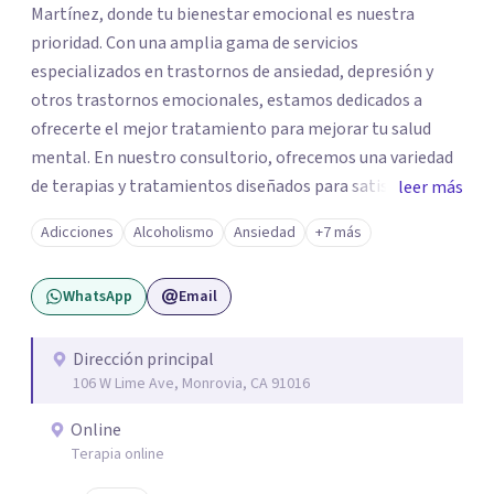
Martínez, donde tu bienestar emocional es nuestra
prioridad. Con una amplia gama de servicios
especializados en trastornos de ansiedad, depresión y
otros trastornos emocionales, estamos dedicados a
ofrecerte el mejor tratamiento para mejorar tu salud
mental. En nuestro consultorio, ofrecemos una variedad
de terapias y tratamientos diseñados para satisfacer tus
leer más
necesidades específicas: Terapia para Trastornos de
Adicciones
Alcoholismo
Ansiedad
+7 más
Ansiedad y Depresión: Somos expertos en el tratamiento
de la ansiedad y la depresión, utilizando enfoques
WhatsApp
Email
basados en evidencia para ayudarte a recuperar tu
bienestar emocional. Terapia Individual, de Pareja y
Familiar: Trabajamos contigo y tus seres queridos para
Dirección principal
106 W Lime Ave, Monrovia, CA 91016
fortalecer las relaciones y mejorar la dinámica familiar.
Evaluaciones Psicológicas y Terapias Especializadas:
Online
Terapia cognitivo-conductual Terapia de apoyo Terapia
Terapia online
psicodinámica Terapia enfocada en la solución Terapia de