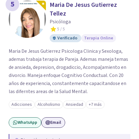
5
Maria De Jesus Gutierrez
Tellez
Psicóloga
5
/ 5
Verificado
Terapia Online
Maria De Jesus Gutierrez Psicologa Clinica y Sexologa,
ademas trabaja terapia de Pareja. Ademas maneja temas
de ansieda, depresion, drogadiccio, Acompa{amiento en
divorcio. Maneja enfoque Cognitivo Conductual. Con 20
años de experiencia, constantemente capacitandose en
las diferntes areas de la Salud Mental.
Adicciones
Alcoholismo
Ansiedad
+7 más
WhatsApp
Email