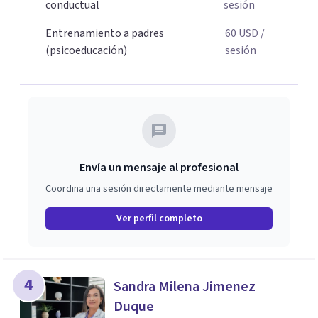
más armoniosa, agenda tu sesión y empecemos a
conductual
sesión
trabajar juntos.
Entrenamiento a padres
60
USD
/
(psicoeducación)
sesión
Envía un mensaje al profesional
Coordina una sesión directamente mediante mensaje
Ver perfil completo
4
Sandra Milena Jimenez
Duque