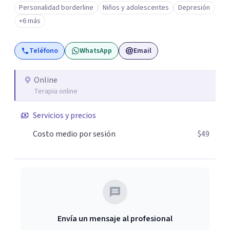
Personalidad borderline
Niños y adolescentes
Depresión
Conde y Xochimilco, lo que me permitió conocer diversas
+6 más
realidades y necesidades.
Teléfono
WhatsApp
Email
Online
Terapia online
Servicios y precios
Costo medio por sesión
$49
Envía un mensaje al profesional