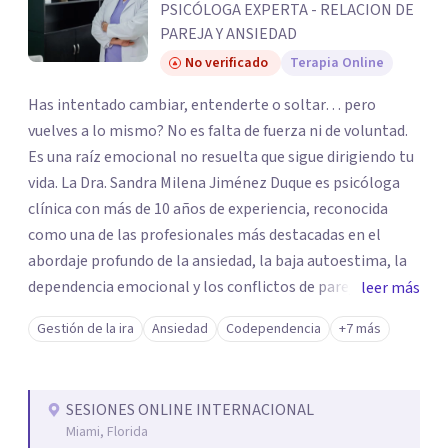
PSICÓLOGA EXPERTA - RELACION DE
PAREJA Y ANSIEDAD
No verificado
Terapia Online
Has intentado cambiar, entenderte o soltar… pero
vuelves a lo mismo? No es falta de fuerza ni de voluntad.
Es una raíz emocional no resuelta que sigue dirigiendo tu
vida. La Dra. Sandra Milena Jiménez Duque es psicóloga
clínica con más de 10 años de experiencia, reconocida
como una de las profesionales más destacadas en el
abordaje profundo de la ansiedad, la baja autoestima, la
dependencia emocional y los conflictos de pareja. Ha
leer más
trabajado con pacientes en diferentes países,
Gestión de la ira
Ansiedad
Codependencia
+7 más
acompañando procesos complejos. Su enfoque
terapéutico se diferencia por una premisa clara: no
trabaja el síntoma, trabaja la raíz que lo origina. Su
SESIONES ONLINE INTERNACIONAL
metodología interviene en tres niveles: regulación del
Miami, Florida
sistema emocional, reprocesamiento de heridas de la