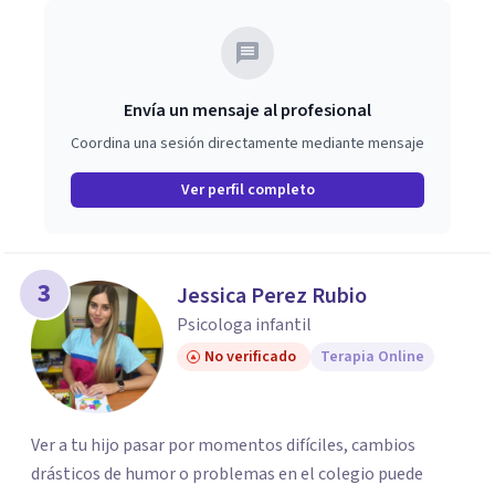
ayudar a mis clientes a comprender sus conflictos
internos, fortalecer sus recursos personales, desarrollar
nuevas estrategias de afrontamiento y avanzar con
mayor claridad, resiliencia y bienestar. Creo
Envía un mensaje al profesional
profundamente en la autoconciencia como un camino
Coordina una sesión directamente mediante mensaje
fundamental para la transformación personal y para
construir una vida más auténtica y significativa.
Ver perfil completo
3
Jessica Perez Rubio
Psicologa infantil
No verificado
Terapia Online
Ver a tu hijo pasar por momentos difíciles, cambios
drásticos de humor o problemas en el colegio puede