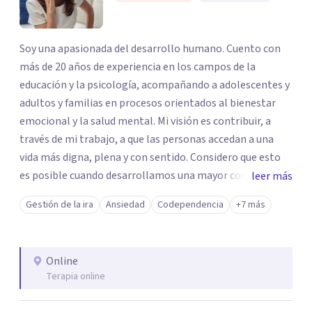
Soy una apasionada del desarrollo humano. Cuento con
más de 20 años de experiencia en los campos de la
educación y la psicología, acompañando a adolescentes y
adultos y familias en procesos orientados al bienestar
emocional y la salud mental. Mi visión es contribuir, a
través de mi trabajo, a que las personas accedan a una
vida más digna, plena y con sentido. Considero que esto
es posible cuando desarrollamos una mayor conciencia
leer más
de nuestro mundo interior y de la manera en que nuestras
Gestión de la ira
Ansiedad
Codependencia
+7 más
experiencias influyen en nuestra forma de sentir, pensar y
relacionarnos. Mi misión es ofrecer un espacio de
acompañamiento en salud mental basado en la
Online
comprensión, la compasión y el respeto por el ritmo de
Terapia online
cada persona. Integro conocimientos y herramientas de
la psicología con un enfoque informado en trauma para