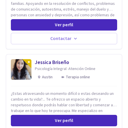
familias. Apoyando en la resolución de conflictos, problemas
de comunicación, autoestima, estrés, manejo del duelo y
personas con ansiedad y depresión, así como problemas de
conducta y comportamiento. Desarrollo de personas
Ver perfil
maximizando su potencial y elevando su desempeño.
Estableciendo metas a corto y largo plazo, es vital para la
vida de cada uno tener su propia vision.
Contactar
Jessica Briseño
Psicología Integral -Atención Online
Austin
Terapia online
¿Estas atravesando un momento difícil o estas deseando un
cambio en tu vida?... Te ofrezco un espacio abierto y
respetuoso donde podrás hablar con libertad y comenzar a
trabajar en lo que hoy te preocupa. Me especializo en
Trastornos de Ansiedad y a lo largo de mi experiencia
Ver perfil
profesional he acompañado a muchas Familias y Parejas con
distintas problemáticas como el manejo del estrés,