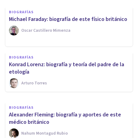
BIOGRAFÍAS
Michael Faraday: biografía de este físico británico
Oscar Castillero Mimenza
BIOGRAFÍAS
Robert Hooke: biografía y
BIOGRAFÍAS
aportes de este investigador
Konrad Lorenz: biografía y teoría del padre de la
inglés
etología
Arturo Torres
Mario Arrimada
BIOGRAFÍAS
Alexander Fleming: biografía y aportes de este
médico británico
Nahum Montagud Rubio