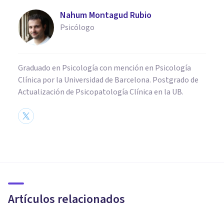
Nahum Montagud Rubio
Psicólogo
Graduado en Psicología con mención en Psicología
Clínica por la Universidad de Barcelona. Postgrado de
Actualización de Psicopatología Clínica en la UB.
BIOGRAFÍAS
Werner Heisenberg: biografía
y aportes de este físico teórico
alemán
Artículos relacionados
Nahum Montagud Rubio