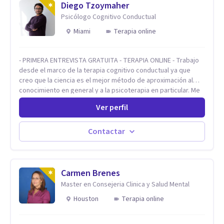
Diego Tzoymaher
Psicólogo Cognitivo Conductual
Miami
Terapia online
- PRIMERA ENTREVISTA GRATUITA - TERAPIA ONLINE - Trabajo
desde el marco de la terapia cognitivo conductual ya que
creo que la ciencia es el mejor método de aproximación al
conocimiento en general y a la psicoterapia en particular. Me
interesan los procesos de cambio conductual por los que una
Ver perfil
persona pueda alcanzar sus objetivos, transitando,
aceptando y modificando sus patrones cognitivos y
emocionales. Abordo patologías específicas como trastornos
Contactar
de ansiedad y del ánimo, y también crisis vitales y procesos
de crecimiento personal.
Carmen Brenes
Master en Consejeria Clinica y Salud Mental
Houston
Terapia online