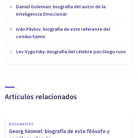
Daniel Goleman: biografía del autor de la
5
.
Inteligencia Emocional
Iván Pávlov: biografía de este referente del
6
.
conductismo
Lev Vygotsky: biografía del célebre psicólogo ruso
7
.
BIOGRAFÍAS
Thomas Hunt Morgan:
biografía de este investigador
Artículos relacionados
Nahum Montagud Rubio
BIOGRAFÍAS
Georg Simmel: biografía de este filósofo y