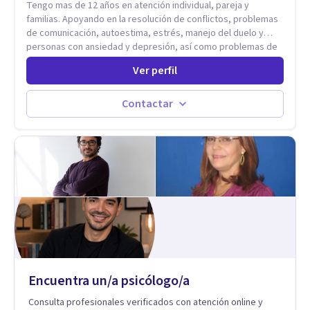
Tengo mas de 12 años en atención individual, pareja y
familias. Apoyando en la resolución de conflictos, problemas
de comunicación, autoestima, estrés, manejo del duelo y
personas con ansiedad y depresión, así como problemas de
conducta y comportamiento. Desarrollo de personas
Ver perfil
maximizando su potencial y elevando su desempeño.
Estableciendo metas a corto y largo plazo, es vital para la
vida de cada uno tener su propia vision.
Contactar
Encuentra un/a psicólogo/a
Consulta profesionales verificados con atención online y