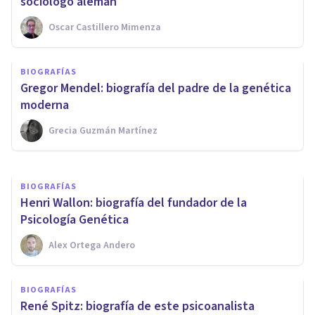
sociólogo alemán
Oscar Castillero Mimenza
BIOGRAFÍAS
Hermann von Helmholtz:
BIOGRAFÍAS
biografía de este médico y
Gregor Mendel: biografía del padre de la genética
físico alemán
moderna
Grecia Guzmán Martínez
Nahum Montagud Rubio
BIOGRAFÍAS
Henri Wallon: biografía del fundador de la
Psicología Genética
Alex Ortega Andero
BIOGRAFÍAS
René Spitz: biografía de este psicoanalista