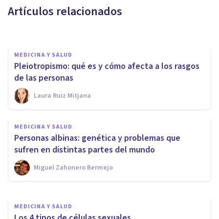
Artículos relacionados
Samuel Antonio Sánchez Amador
MEDICINA Y SALUD
Pleiotropismo: qué es y cómo afecta a los rasgos
de las personas
Laura Ruiz Mitjana
MEDICINA Y SALUD
Consiguen corregir una
MEDICINA Y SALUD
enfermedad genética editando
Personas albinas: genética y problemas que
el ADN
sufren en distintas partes del mundo
Miguel Zahonero Bermejo
Oscar Castillero Mimenza
MEDICINA Y SALUD
Los 4 tipos de células sexuales