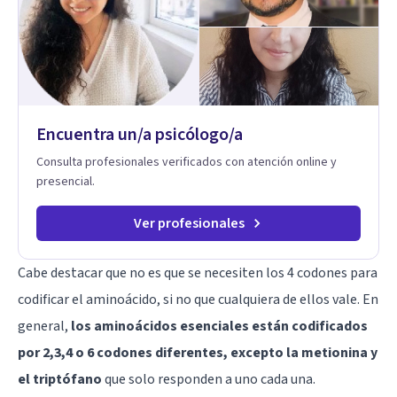
seres queridos para fortalecer las relaciones y mejorar la
dinámica familiar. Evaluaciones Psicológicas y Terapias
Especializadas: Terapia cognitivo-conductual Terapia de
apoyo Terapia psicodinámica Terapia enfocada en la solución
Terapia de exposición Terapia de juego para niños
Tratamiento de Traumas y Trastornos de Estrés
Postraumático: Ofrecemos apoyo psicológico para ayudarte
Encuentra un/a psicólogo/a
a superar experiencias traumáticas y mejorar tu calidad de
vida. Tratamiento de Adicciones.
Consulta profesionales verificados con atención online y
presencial.
Ver profesionales
Cabe destacar que no es que se necesiten los 4 codones para
codificar el aminoácido, si no que cualquiera de ellos vale. En
general,
los aminoácidos esenciales están codificados
por 2,3,4 o 6 codones diferentes, excepto la metionina y
el triptófano
que solo responden a uno cada una.