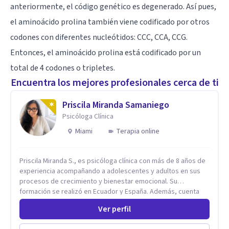
anteriormente, el código genético es degenerado. Así pues,
el aminoácido prolina también viene codificado por otros
codones con diferentes nucleótidos: CCC, CCA, CCG.
Entonces, el aminoácido prolina está codificado por un
total de 4 codones o tripletes.
Encuentra los mejores profesionales cerca de ti
Priscila Miranda Samaniego
Psicóloga Clínica
Miami
Terapia online
Priscila Miranda S., es psicóloga clínica con más de 8 años de
experiencia acompañando a adolescentes y adultos en sus
procesos de crecimiento y bienestar emocional. Su
formación se realizó en Ecuador y España. Además, cuenta
con un Máster en Psicooncología (INEFOC) y diversos
Ver perfil
diplomados que respaldan su práctica profesional. Se
especializo en ansiedad, autoestima, dependencia