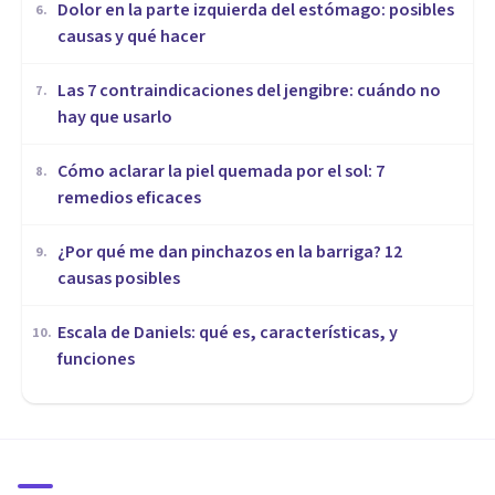
Dolor en la parte izquierda del estómago: posibles
6
.
causas y qué hacer
Las 7 contraindicaciones del jengibre: cuándo no
7
.
hay que usarlo
Cómo aclarar la piel quemada por el sol: 7
8
.
remedios eficaces
¿Por qué me dan pinchazos en la barriga? 12
9
.
causas posibles
Escala de Daniels: qué es, características, y
10
.
funciones
MEDICINA Y SALUD
Epiblasto: qué es y cuáles son
sus características