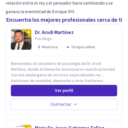
relación entre el rey y el pensador fuera cambiando y se
ganara la enemistad de Enrique VIII.
Encuentra los mejores profesionales cerca de ti
Dr. Arodi Martinez
Psicólogo
Monrovia
Terapia online
Bienvenidos al consultorio de psicología del Dr. Arodi
Martínez, donde tu bienestar emocional es nuestra prioridad.
Con una amplia gama de servicios especializados en
trastornos de ansiedad, depresión y otros trastornos
emocionales, estamos dedicados a ofrecerte el mejor
Ver perfil
tratamiento para mejorar tu salud mental. En nuestro
consultorio, ofrecemos una variedad de terapias y
tratamientos diseñados para satisfacer tus necesidades
Contactar
específicas: Terapia para Trastornos de Ansiedad y
Depresión: Somos expertos en el tratamiento de la ansiedad
y la depresión, utilizando enfoques basados en evidencia
para ayudarte a recuperar tu bienestar emocional. Terapia