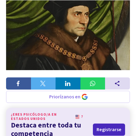
Priorízanos en
¿ERES PSICÓLOGO/A EN
?
ESTADOS UNIDOS
Destaca entre toda tu
Registrarse
competencia