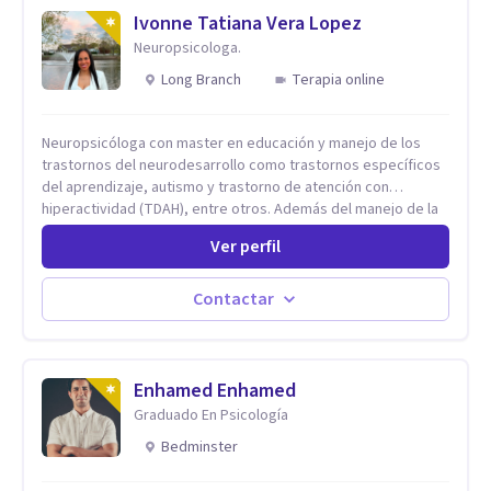
Ivonne Tatiana Vera Lopez
Neuropsicologa.
Long Branch
Terapia online
Neuropsicóloga con master en educación y manejo de los
trastornos del neurodesarrollo como trastornos específicos
del aprendizaje, autismo y trastorno de atención con
hiperactividad (TDAH), entre otros. Además del manejo de la
depresión, ansiedad y demás conflictos de la dimensión
Ver perfil
Psicológica. Más allá de dar herramientas o aplicar cualquier
tipo de terapia para mi lo más importante es el individuo,
trabajo no solo con mis pacientes sino con todo su entorno,
Contactar
núcleo familiar, social, académico. El arte de conocernos, de
conectar, de comprender que somos uno reflejo del otro, nos
permite entrar más profundo logrando la sanidad desde la
raíz llevándonos a crear nuevas conexiones cerebrales,
Enhamed Enhamed
espirituales, emocionales y físicas. Cada proceso es
Graduado En Psicología
individual y cada situación por la que se consulta nunca será
Bedminster
un problema sino una oportunidad para volver a empezar
desde otro punto de partida.