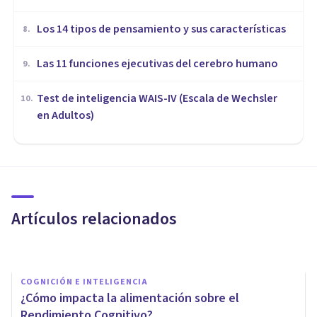
Los 14 tipos de pensamiento y sus características
8
.
Las 11 funciones ejecutivas del cerebro humano
9
.
Test de inteligencia WAIS-IV (Escala de Wechsler
10
.
en Adultos)
PSICOLOGÍA
6 formas de usar la IA para
potenciar el aprendizaje
humano
Artículos relacionados
Tomás Santa Cecilia
COGNICIÓN E INTELIGENCIA
¿Cómo impacta la alimentación sobre el
Rendimiento Cognitivo?