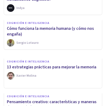
Indya
COGNICIÓN E INTELIGENCIA
Inteligencia Fluida e
COGNICIÓN E INTELIGENCIA
Inteligencia Cristalizada: ¿qué
​Cómo funciona la memoria humana (y cómo nos
son?
engaña)
Sergio Lotauro
Bertrand Regader
COGNICIÓN E INTELIGENCIA
13 estrategias prácticas para mejorar la memoria
Xavier Molina
COGNICIÓN E INTELIGENCIA
Pensamiento creativo: características y maneras