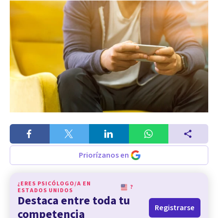
Priorízanos en
¿ERES PSICÓLOGO/A EN
?
ESTADOS UNIDOS
Destaca entre toda tu
Registrarse
competencia