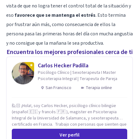
vista de que no logra tener el control total de la situación y
eso
favorece que se mantenga el estrés
. Esto termina
por frustrar aún más, como consecuencia de ellos la
persona pasa las primeras horas del día con mucha angustia
y no consigue que la mañana le sea productiva.
Encuentra los mejores profesionales cerca de ti
Carlos Hecker Padilla
Psicólogo Clínico | Sexoterapeuta I Master
Psicoterapia Integral | Terapeuta de Pareja
San Francisco
Terapia online
🙋🏻 ¡Hola!, soy Carlos Hecker, psicólogo clínico bilingüe
(español 🇪🇸 y francés 🇫🇷 ), magister en Psicoterapia
Integral de la Universidad de Salamanca, y sexoterapeuta
certificado en Francia. Trabajo con personas que sienten que
algo en su vida dejó de calzar: ansiedad que se desborda,
Ver perfil
tristeza que no se va, duelos que se alargan, relaciones que