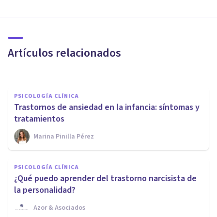
PSICOLOGÍA CLÍNICA
La depresión clínica y su
impacto en la sociedad actual
Artículos relacionados
Begoña Fernández Seco
PSICOLOGÍA CLÍNICA
Trastornos de ansiedad en la infancia: síntomas y
tratamientos
Marina Pinilla Pérez
PSICOLOGÍA CLÍNICA
Terapia psicosocial:
PSICOLOGÍA CLÍNICA
características, objetivos y
¿Qué puedo aprender del trastorno narcisista de
funcionamiento
la personalidad?
Azor & Asociados
Laura Ruiz Mitjana