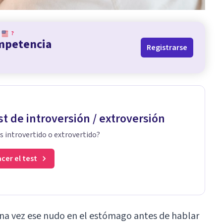
?
ompetencia
Registrarse
st de introversión / extroversión
s introvertido o extrovertido?
cer el test
a vez ese nudo en el estómago antes de hablar