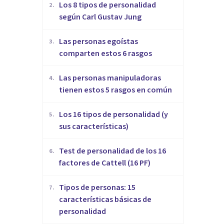
​Los 8 tipos de personalidad
2
.
según Carl Gustav Jung
Las personas egoístas
3
.
comparten estos 6 rasgos
Las personas manipuladoras
4
.
tienen estos 5 rasgos en común
Los 16 tipos de personalidad (y
5
.
sus características)
Test de personalidad de los 16
6
.
factores de Cattell (16 PF)
Tipos de personas: 15
7
.
características básicas de
personalidad