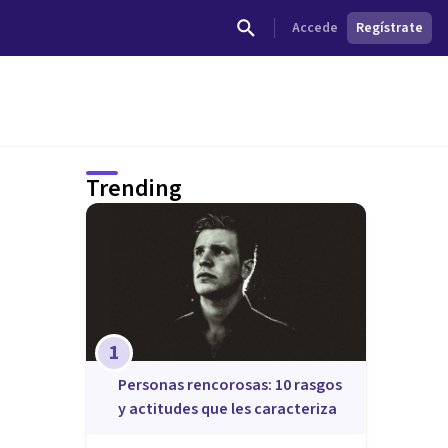
Accede
Regístrate
Trending
1
​Personas rencorosas: 10 rasgos
y actitudes que les caracteriza