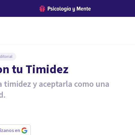
itorial
on tu Timidez
la timidez y aceptarla como una
d.
rízanos en