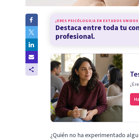
¿ERES PSICÓLOGO/A EN
ESTADOS UNIDOS
Destaca entre toda tu c
profesional.
Te
¿Ere
Ha
¿Quién no ha experimentado algun