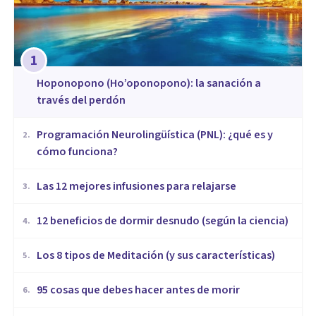
1
Hoponopono (Ho’oponopono): la sanación a
través del perdón
Programación Neurolingüística (PNL): ¿qué es y
2
.
cómo funciona?
​Las 12 mejores infusiones para relajarse
3
.
12 beneficios de dormir desnudo (según la ciencia)
4
.
Los 8 tipos de Meditación (y sus características)
5
.
95 cosas que debes hacer antes de morir
6
.