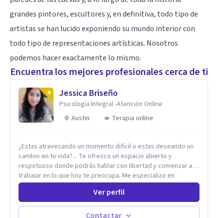
grandes pintores, escultores y, en definitiva, todo tipo de
artistas se han lucido exponiendo su mundo interior con
todo tipo de representaciones artísticas. Nosotros
podemos hacer exactamente lo mismo.
Encuentra los mejores profesionales cerca de ti
Jessica Briseño
Psicología Integral -Atención Online
Austin
Terapia online
¿Estas atravesando un momento difícil o estas deseando un
cambio en tu vida?... Te ofrezco un espacio abierto y
respetuoso donde podrás hablar con libertad y comenzar a
trabajar en lo que hoy te preocupa. Me especializo en
Trastornos de Ansiedad y a lo largo de mi experiencia
Ver perfil
profesional he acompañado a muchas Familias y Parejas con
distintas problemáticas como el manejo del estrés,
Autoestima, Gestión de la Ira, Depresión, Retos en la Crianza,
Contactar