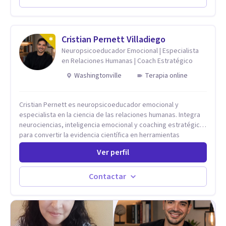
Codependencia, Celos, entre otros. Cuento con más de 12
años de experiencia en el área de la Salud mental y he
trabajado en distintos contextos clínicos con niños,
Adolescentes y Adultos
Cristian Pernett Villadiego
Neuropsicoeducador Emocional | Especialista
en Relaciones Humanas | Coach Estratégico
Washingtonville
Terapia online
Cristian Pernett es neuropsicoeducador emocional y
especialista en la ciencia de las relaciones humanas. Integra
neurociencias, inteligencia emocional y coaching estratégico
para convertir la evidencia científica en herramientas
prácticas que mejoran la forma en que las personas viven,
Ver perfil
aman, lideran y se comunican. Con más de 20 años de
experiencia, acompaña a personas, parejas y líderes en
procesos de desarrollo personal y profesional. Su trabajo se
Contactar
centra en la regulación emocional, las relaciones de pareja, la
comunicación efectiva y el liderazgo consciente. Su
metodología combina psicología contemporánea,
neurociencias y estrategias de cambio basadas en evidencia
para fortalecer la autoestima, desarrollar habilidades