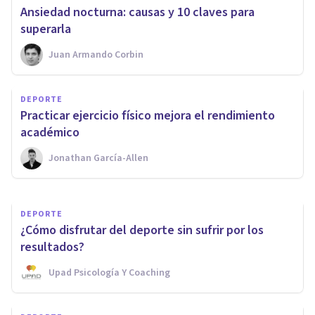
Ansiedad nocturna: causas y 10 claves para
superarla
Juan Armando Corbin
DEPORTE
¿Cómo nos afecta
DEPORTE
psicológicamente el exceso de
​Practicar ejercicio físico mejora el rendimiento
ejercicio?
académico
Jonathan García-Allen
Nahum Montagud Rubio
DEPORTE
¿Cómo disfrutar del deporte sin sufrir por los
resultados?
Upad Psicología Y Coaching