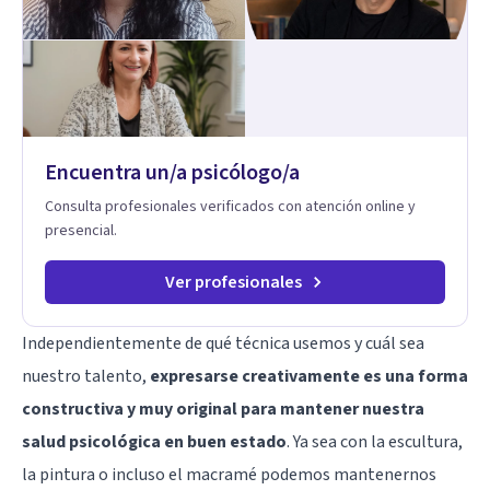
socioemocionales y promover cambios sostenibles. Como
divulgador científico, acerca la psicología y las neurociencias
a la vida cotidiana mediante contenidos claros, rigurosos y
aplicables, con el propósito de impulsar un bienestar integral.
Encuentra un/a psicólogo/a
Consulta profesionales verificados con atención online y
presencial.
Ver profesionales
Independientemente de qué técnica usemos y cuál sea
nuestro talento,
expresarse creativamente es una forma
constructiva y muy original para mantener nuestra
salud psicológica en buen estado
. Ya sea con la escultura,
la pintura o incluso el macramé podemos mantenernos