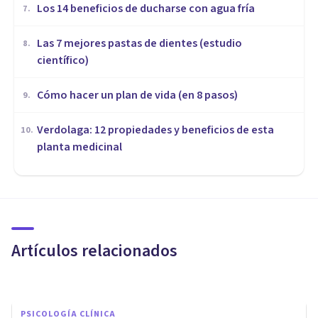
Los 14 beneficios de ducharse con agua fría
7
.
Las 7 mejores pastas de dientes (estudio
8
.
científico)
Cómo hacer un plan de vida (en 8 pasos)
9
.
Verdolaga: 12 propiedades y beneficios de esta
10
.
planta medicinal
DEPORTE
Los 4 beneficios de la
Psicología deportiva en el
bienestar psicológico
Artículos relacionados
Upad Psicología Y Coaching
PSICOLOGÍA CLÍNICA