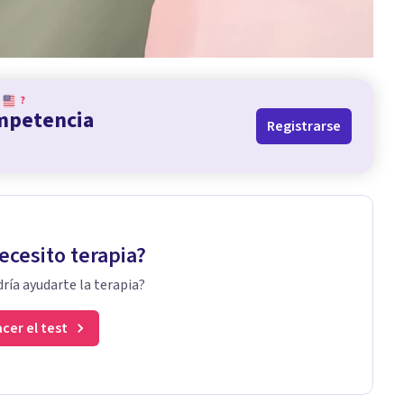
?
ompetencia
Registrarse
ecesito terapia?
ría ayudarte la terapia?
cer el test