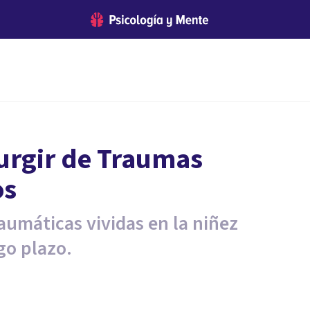
urgir de Traumas
os
raumáticas vividas en la niñez
go plazo.