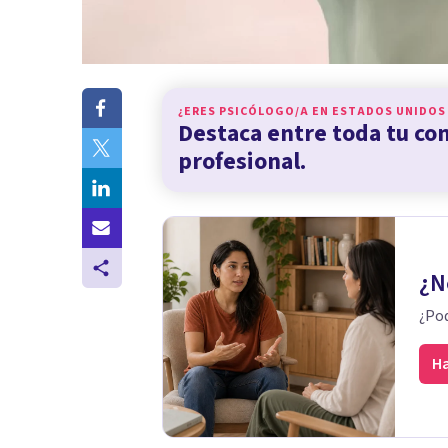
¿ERES PSICÓLOGO/A EN
ESTADOS UNIDOS
Destaca entre toda tu c
profesional.
¿N
¿Pod
Ha