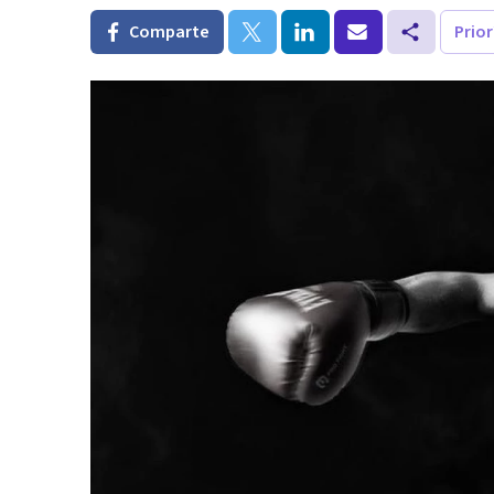
Comparte
Prio