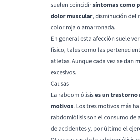
suelen coincidir
síntomas como pr
dolor muscular
, disminución del 
color roja o amarronada.
En general esta afección suele ve
físico, tales como las pertenecien
atletas. Aunque cada vez se dan m
excesivos.
Causas
La rabdomiólisis
es un trastorno
motivos
. Los tres motivos más ha
rabdomiólisis son el consumo de 
de accidentes y, por último el ejerc
Otras causas de la rabdomiólisis 