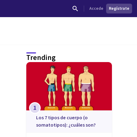
Accede
Regístrate
Trending
1
​Los 7 tipos de cuerpo (o
somatotipos): ¿cuáles son?