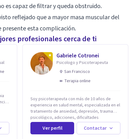
o es capaz de filtrar y queda obstruido.
visto reflejado que a mayor masa muscular del
se presente esta complicación.
ores profesionales cerca de ti
Gabriele Cotronei
ual
Psicologo y Psicoterapeuta
ine
San Francisco
Terapia online
pia
Soy psicoterapeuta con más de 10 años de
ncia
experiencia en salud mental, especializada en el
tratamiento de ansiedad, depresión, trauma
a en
psicológico, adicciones, dificultades
ambio
identitarias y efectos de experiencias
Ver perfil
Contactar
tempranas adversas. Ofrezco un espacio
ando
terapéutico seguro, confidencial y