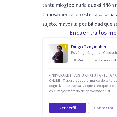
tanta mioglobinuria que el riñón n
Curiosamente, en este caso se ha 
sujeto, mayor la posibilidad que 
Encuentra los mej
Diego Tzoymaher
Psicólogo Cognitivo Conduct
Miami
Terapia onl
- PRIMERA ENTREVISTA GRATUITA - TERAPIA
ONLINE - Trabajo desde el marco de la tera
cognitivo conductual ya que creo que la cie
es el mejor método de aproximación al
conocimiento en general y a la psicoterapi
particular. Me interesan los procesos de c
conductual por los que una persona pueda
Ver perfil
Contactar
alcanzar sus objetivos, transitando, acept