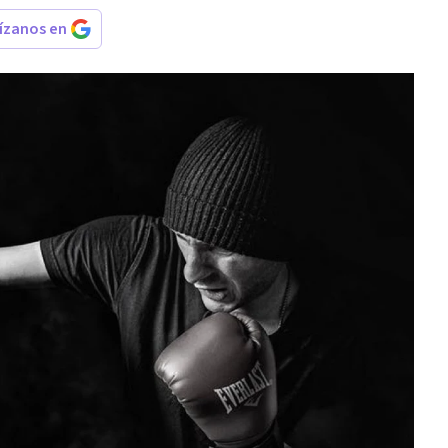
rízanos en