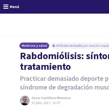
Menú
Medicina y salud
Artículo revisado
por nuestro equip
Rabdomiólisis: sínto
tratamiento
Practicar demasiado deporte p
síndrome de degradación musc
Oscar Castillero Mimenza
27 julio, 2017 - 21:37