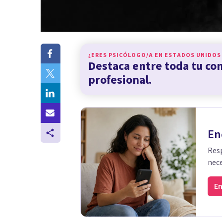
¿ERES PSICÓLOGO/A EN
ESTADOS UNIDOS
Destaca entre toda tu c
profesional.
En
Resp
nece
En