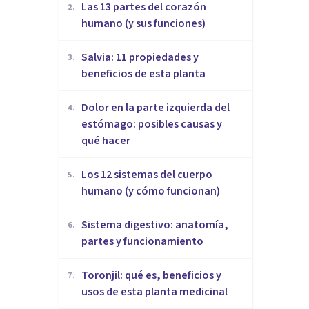
Las 13 partes del corazón
2
.
humano (y sus funciones)
Salvia: 11 propiedades y
3
.
beneficios de esta planta
Dolor en la parte izquierda del
4
.
estómago: posibles causas y
qué hacer
Los 12 sistemas del cuerpo
5
.
humano (y cómo funcionan)
Sistema digestivo: anatomía,
6
.
partes y funcionamiento
Toronjil: qué es, beneficios y
7
.
usos de esta planta medicinal