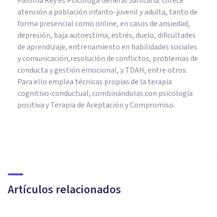
Paloma Rey es Psicóloga General Sanitaria. Ofrece
atención a población infanto-juvenil y adulta, tanto de
forma presencial como online, en casos de ansiedad,
depresión, baja autoestima, estrés, duelo, dificultades
de aprendizaje, entrenamiento en habilidades sociales
y comunicación,resolución de conflictos, problemas de
conducta y gestión emocional, y TDAH, entre otros.
Para ello emplea técnicas propias de la terapia
cognitivo-conductual, combinándolas con psicología
positiva y Terapia de Aceptación y Compromiso.
PSICOLOGÍA CLÍNICA
Fobias y estrés postraumático:
cómo enfrentar y comprender
el malestar
Artículos relacionados
Lina Fernanda Tamayo