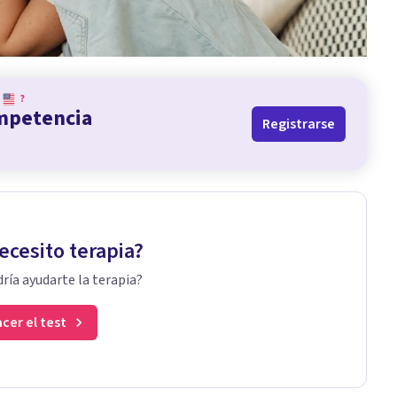
?
ompetencia
Registrarse
ecesito terapia?
ría ayudarte la terapia?
cer el test