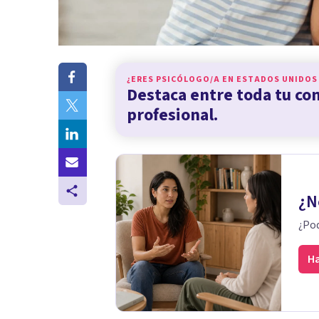
¿ERES PSICÓLOGO/A EN
ESTADOS UNIDOS
Destaca entre toda tu c
profesional.
¿N
¿Pod
Ha