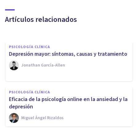
años, la niña más pequeña que
se suicida
Artículos relacionados
Juan Armando Corbin
PSICOLOGÍA CLÍNICA
Depresión mayor: síntomas, causas y tratamiento
Jonathan García-Allen
PSICOLOGÍA CLÍNICA
PSICOLOGÍA CLÍNICA
Medicina: una profesión con
Eficacia de la psicología online en la ansiedad y la
alto riesgo de suicidio
depresión
Miguel Ángel Rizaldos
Sergi Seguí Bustos