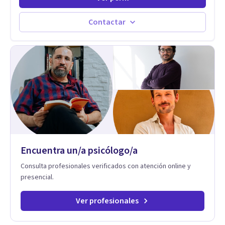
persona pueda alcanzar sus objetivos, transitando,
aceptando y modificando sus patrones cognitivos y
emocionales. Abordo patologías específicas como trastornos
Contactar
de ansiedad y del ánimo, y también crisis vitales y procesos
de crecimiento personal.
Encuentra un/a psicólogo/a
Consulta profesionales verificados con atención online y
presencial.
Ver profesionales