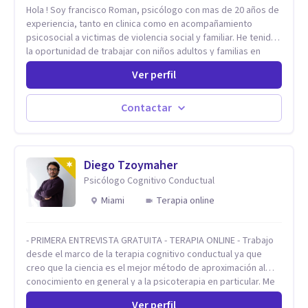
Hola ! Soy francisco Roman, psicólogo con mas de 20 años de
experiencia, tanto en clinica como en acompañamiento
psicosocial a victimas de violencia social y familiar. He tenido
la oportunidad de trabajar con niños adultos y familias en
todos los espacios y esto me ha dado un una variedad de
Ver perfil
aprendizajes que ahora pongo a tu disposicion. En la
actualidad puedo atenderte de manera presencial y/o virtual,
de lunes a sabado. el costo de cada sesión lo acordamos en
Contactar
el primer contacto
Diego Tzoymaher
Psicólogo Cognitivo Conductual
Miami
Terapia online
- PRIMERA ENTREVISTA GRATUITA - TERAPIA ONLINE - Trabajo
desde el marco de la terapia cognitivo conductual ya que
creo que la ciencia es el mejor método de aproximación al
conocimiento en general y a la psicoterapia en particular. Me
interesan los procesos de cambio conductual por los que una
Ver perfil