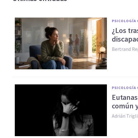
PSICOLOGÍA 
¿Los tr
discapa
Bertrand Re
PSICOLOGÍA 
Eutanasi
común y
Adrián Trigl