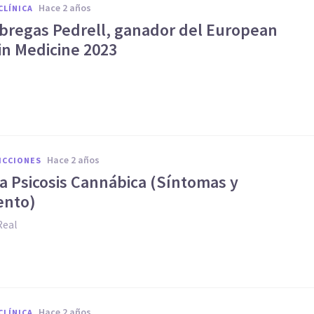
hace 2 años
CLÍNICA
Fábregas Pedrell, ganador del European
in Medicine 2023
hace 2 años
ICCIONES
a Psicosis Cannábica (Síntomas y
ento)
Real
hace 2 años
CLÍNICA