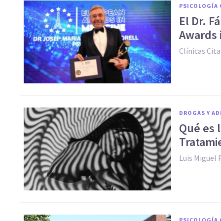
PSICOLOGÍA 
El Dr. 
Awards 
Clínicas Cita
DROGAS Y AD
Qué es l
Tratami
Luis Miguel 
PSICOLOGÍA 