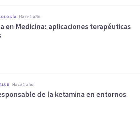
hace 1 año
COLOGÍA
a en Medicina: aplicaciones terapéuticas
s
hace 1 año
SALUD
responsable de la ketamina en entornos