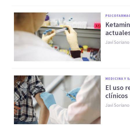
PSICOFARMA
Ketamin
actuale
Javi Soriano
MEDICINA Y 
El uso 
clínicos
Javi Soriano