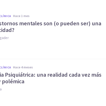
hace 1 mes
CLÍNICA
astornos mentales son (o pueden ser) una
cidad?
gader
hace 4 meses
CLÍNICA
a Psiquiátrica: una realidad cada vez más
 polémica
ia