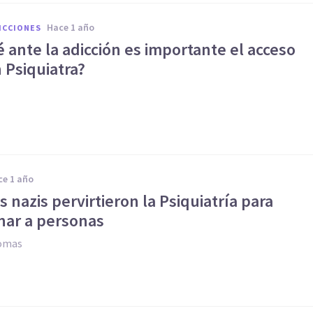
hace 1 año
ICCIONES
 ante la adicción es importante el acceso
 Psiquiatra?
ace 1 año
 nazis pervirtieron la Psiquiatría para
nar a personas
Comas