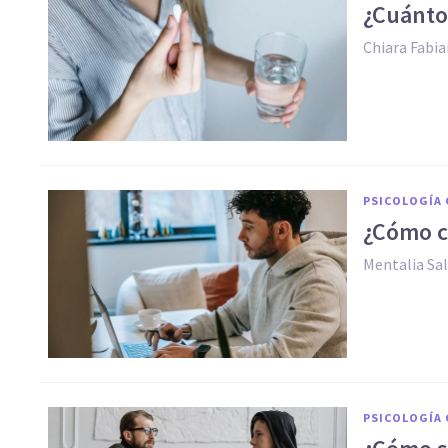
¿Cuánto
Chiara Fabia
PSICOLOGÍA 
¿Cómo co
Mentalia Sa
PSICOLOGÍA 