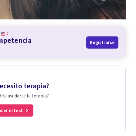
?
ompetencia
Registrarse
ecesito terapia?
ría ayudarte la terapia?
cer el test