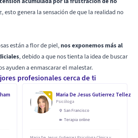
 tensión acumulada por la frustración de no
ez, esto genera la sensación de que la realidad no
s están a flor de piel,
nos exponemos más al
iciales
, debido a que nos tienta la idea de buscar
nos ayuden a enmascarar el malestar.
ores profesionales cerca de ti
aham
Maria De Jesus Gutierrez Tellez
Psicóloga
San Francisco
Terapia online
Maria De Jesus Gutierrez Psicologa Clinica y