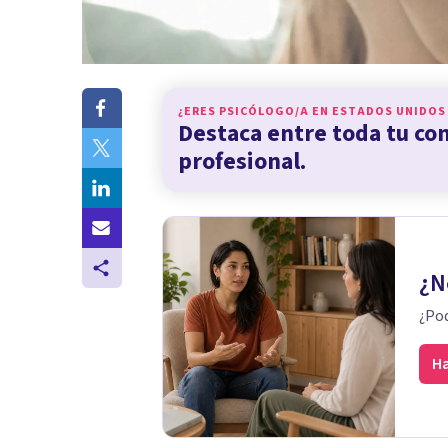
¿ERES PSICÓLOGO/A EN
ESTADOS UNIDOS
Destaca entre toda tu c
profesional.
¿N
¿Pod
Ha