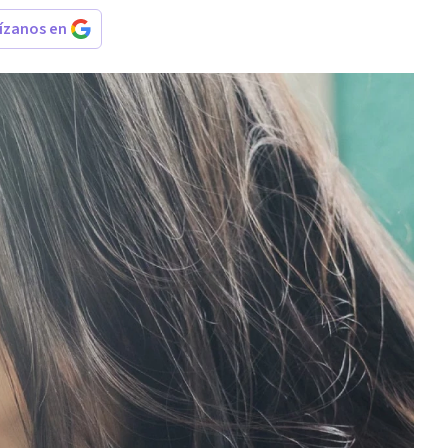
rízanos en