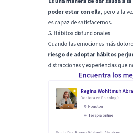
Es una manera de dar salida a la
poder estar con ella
, pero a la v
es capaz de satisfacernos.
5. Hábitos disfuncionales
Cuando las emociones más dolorosa
riesgo de adoptar hábitos perjud
distracciones y experiencias que 
Encuentra los mej
Regina Wohltmuh Abr
Doctora en Psicología
Houston
Terapia online
Soy la Dra. Regina Wolmuth Abraham,