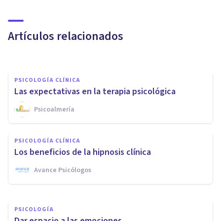
Descubre el Centro Psicológico
Cepsim (fotorreportaje)
Artículos relacionados
Centro Psicológico Cepsim
PSICOLOGÍA CLÍNICA
Las expectativas en la terapia psicológica
Psicoalmería
PSICOLOGÍA CLÍNICA
Hipnoterapia: en qué consiste
PSICOLOGÍA CLÍNICA
y cuáles son sus beneficios
Los beneficios de la hipnosis clínica
Avance Psicólogos
Psicología Y Mente
PSICOLOGÍA
Dar espacio a las emociones