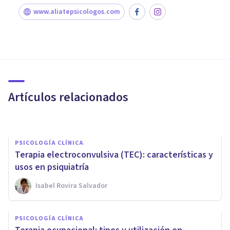
www.aliatepsicologos.com
PSICOLOGÍA CLÍNICA
Activación Conductual: una de
las terapias más eficaces
contra la depresión
Artículos relacionados
Isabel Rovira Salvador
PSICOLOGÍA CLÍNICA
Terapia electroconvulsiva (TEC): características y
usos en psiquiatría
Isabel Rovira Salvador
PSICOLOGÍA CLÍNICA
PSICOLOGÍA CLÍNICA
Terapia de juego: principios