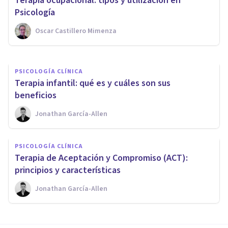
Terapia ocupacional: tipos y utilización en
teóricos, usos y aplicación
Psicología
Oscar Castillero Mimenza
Oscar Castillero Mimenza
PSICOLOGÍA CLÍNICA
​Terapia infantil: qué es y cuáles son sus
beneficios
Jonathan García-Allen
PSICOLOGÍA CLÍNICA
Terapia de Aceptación y Compromiso (ACT):
principios y características
Jonathan García-Allen