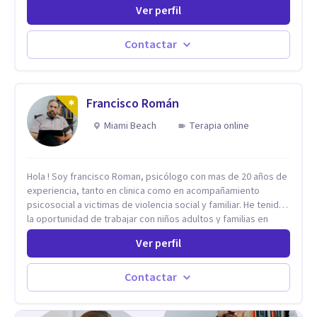
experiencia. He dictado conferencias, escrito artículos y
Ver perfil
ejercido como profesora universitaria. Un dato curioso: he
vivido en varios países y conozco de primera mano lo que
significa ser migrante, adaptarse a los cambios y empezar de
Contactar
nuevo.
Francisco Román
Miami Beach
Terapia online
Hola ! Soy francisco Roman, psicólogo con mas de 20 años de
experiencia, tanto en clinica como en acompañamiento
psicosocial a victimas de violencia social y familiar. He tenido
la oportunidad de trabajar con niños adultos y familias en
todos los espacios y esto me ha dado un una variedad de
Ver perfil
aprendizajes que ahora pongo a tu disposicion. En la
actualidad puedo atenderte de manera presencial y/o virtual,
de lunes a sabado. el costo de cada sesión lo acordamos en
Contactar
el primer contacto