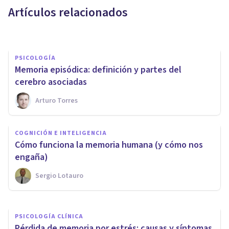
Artículos relacionados
Arturo Torres
PSICOLOGÍA
Memoria episódica: definición y partes del
cerebro asociadas
Arturo Torres
COGNICIÓN E INTELIGENCIA
COGNICIÓN E INTELIGENCIA
​Los límites y fallos de la
​Cómo funciona la memoria humana (y cómo nos
memoria humana
engaña)
Sergio Lotauro
Rafael Ramírez Lago
PSICOLOGÍA CLÍNICA
​Pérdida de memoria por estrés: causas y síntomas