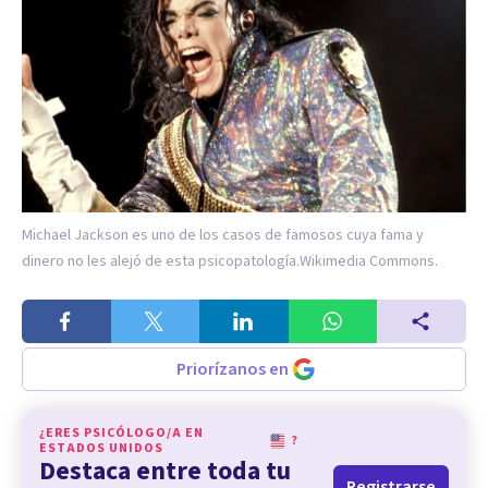
Michael Jackson es uno de los casos de famosos cuya fama y
dinero no les alejó de esta psicopatología.
Wikimedia Commons.
Priorízanos en
¿ERES PSICÓLOGO/A EN
?
ESTADOS UNIDOS
Destaca entre toda tu
Registrarse