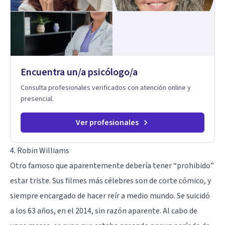
relación contigo misma y con quienes amas, y enseñarte
herramientas prácticas para navegar la vida familiar con amor,
límites sanos, serenidad y propósito. Trabajo desde una
mirada integral donde la mente, las emociones, la historia
familiar y la fe se encuentran para crear procesos
terapéuticos transformadores, cálidos y profundamente
humanos. Te acompaño a encontrar claridad, paz y propósito
Encuentra un/a psicólogo/a
en cada etapa de tu vida.
Consulta profesionales verificados con atención online y
presencial.
Ver profesionales
4. Robin Williams
Otro famoso que aparentemente debería tener “prohibido”
estar triste. Sus filmes más célebres son de corte cómico, y
siempre encargado de hacer reír a medio mundo. Se suicidó
a los 63 años, en el 2014, sin razón aparente. Al cabo de