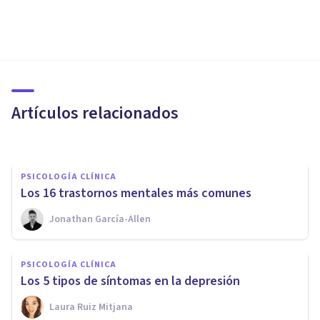
PSICOLOGÍA CLÍNICA
La teoría interpersonal de la
depresión de Gotlib
Artículos relacionados
Laura Ruiz Mitjana
PSICOLOGÍA CLÍNICA
Los 16 trastornos mentales más comunes
Jonathan García-Allen
PSICOLOGÍA CLÍNICA
Terrores nocturnos en adultos:
PSICOLOGÍA CLÍNICA
síntomas, causas y tratamiento
Los 5 tipos de síntomas en la depresión
Laura Ruiz Mitjana
Nahum Montagud Rubio