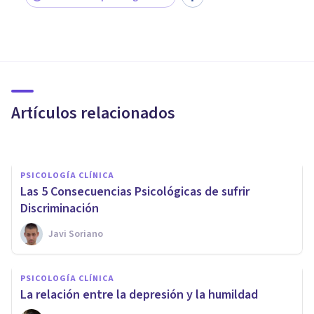
PSICOLOGÍA CLÍNICA
Insomnio: qué es cómo
impacta en nuestra salud
Artículos relacionados
Angel Ximenez
PSICOLOGÍA CLÍNICA
Las 5 Consecuencias Psicológicas de sufrir
Discriminación
Javi Soriano
PSICOLOGÍA CLÍNICA
PSICOLOGÍA CLÍNICA
Afrontando los desafíos de la
La relación entre la depresión y la humildad
Depresión Estacional